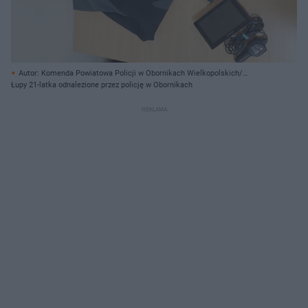
Autor: Komenda Powiatowa Policji w Obornikach Wielkopolskich/
Materiały prasowe
Łupy 21-latka odnalezione przez policję w Obornikach