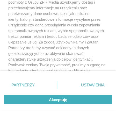
podmioty z Grupy ZPR Media uzyskujemy dostęp i
rozpowszechniany lub dalej rozpowszechniany w jakikolwiek sposób (w
tym także elektroniczny lub mechaniczny) na jakimkolwiek polu
przechowujemy informacje na urządzeniu oraz
eksploatacji w jakiejkolwiek formie, włącznie z umieszczaniem w Internecie
przetwarzamy dane osobowe, takie jak unikalne
bez pisemnej zgody właściciela praw. Jakiekolwiek użycie lub
wykorzystanie utworów w całości lub w części z naruszeniem prawa, tzn.
identyfikatory, standardowe informacje wysyłane przez
bez właściwej zgody, jest zabronione pod groźbą kary i może być ścigane
urządzenie czy dane przeglądania w celu zapewniania
prawnie.
spersonalizowanych reklam, wybór spersonalizowanych
treści, pomiar reklam i treści, badanie odbiorców oraz
ulepszanie usług. Za zgodą Użytkownika my i Zaufani
Partnerzy możemy używać dokładnych danych
geolokalizacyjnych oraz aktywnie skanować
charakterystykę urządzenia do celów identyfikacji.
O nas
Ponieważ cenimy Twoją prywatność, prosimy o zgodę na
korzystanie z tych technologii poprzez kliknięcie
Informacje prawne
„Akceptuję”. Zgoda jest dobrowolna i zawsze możesz ją
zmienić/wycofać klikając przycisk ustawień prywatności
Nasze serwisy
PARTNERZY
USTAWIENIA
znajdujący się w lewym dolnym rogu strony
. Niektóre
rodzaje przetwarzania danych nie wymagają zgody
© 2026 Grupa ZPR Media
Akceptuję
użytkownika, ale masz prawo sprzeciwić się takiemu
przetwarzaniu. Preferencje będą miały zastosowanie tylko
na tej witrynie.