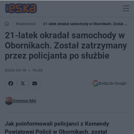
Wiadomości
21-latek okradał samochody w Obornikach. Został
zatrzymany przez policjanta po służbie
21-latek okradał samochody w
Obornikach. Został zatrzymany
przez policjanta po służbie
2023-02-14
14:28
Dodaj do Google
Szymon Miś
Jak poinformowali policjanci z Komendy
Powiatowej Policji w Obornikach, został