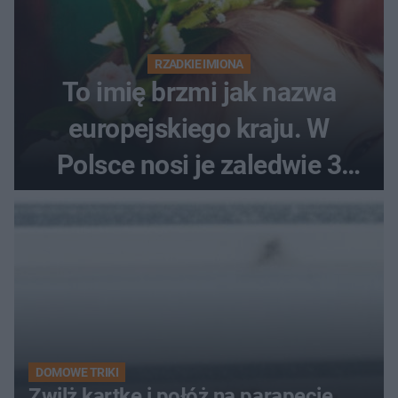
RZADKIE IMIONA
To imię brzmi jak nazwa
europejskiego kraju. W
Polsce nosi je zaledwie 3
kobiety
DOMOWE TRIKI
Zwilż kartkę i połóż na parapecie.