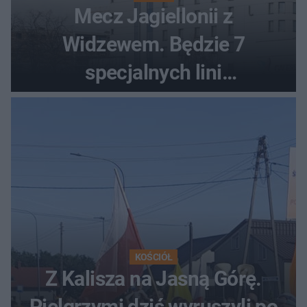
Mecz Jagiellonii z
Widzewem. Będzie 7
specjalnych lini
autobusowych
KOŚCIÓŁ
Z Kalisza na Jasną Górę.
Pielgrzymi dziś wyruszyli po