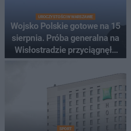
UROCZYSTOŚCI W WARSZAWIE
Wojsko Polskie gotowe na 15
sierpnia. Próba generalna na
Wisłostradzie przyciągnęła
tłumy
SPORT