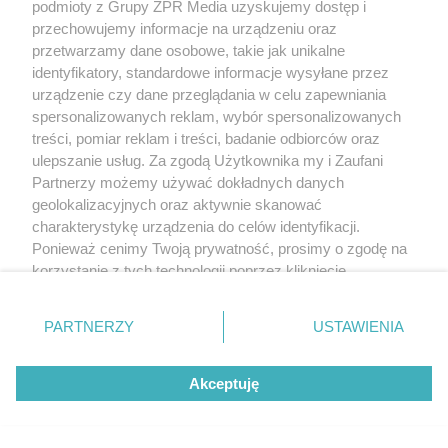
podmioty z Grupy ZPR Media uzyskujemy dostęp i
przechowujemy informacje na urządzeniu oraz
przetwarzamy dane osobowe, takie jak unikalne
identyfikatory, standardowe informacje wysyłane przez
urządzenie czy dane przeglądania w celu zapewniania
spersonalizowanych reklam, wybór spersonalizowanych
treści, pomiar reklam i treści, badanie odbiorców oraz
ulepszanie usług. Za zgodą Użytkownika my i Zaufani
Partnerzy możemy używać dokładnych danych
geolokalizacyjnych oraz aktywnie skanować
CIEKAWOSTKI
charakterystykę urządzenia do celów identyfikacji.
Ma zaledwie 1500 mieszkańców. Mała
Ponieważ cenimy Twoją prywatność, prosimy o zgodę na
wioska w Świętokrzyskiem skrywa zabytki,
korzystanie z tych technologii poprzez kliknięcie
„Akceptuję”. Zgoda jest dobrowolna i zawsze możesz ją
bywał tu nawet król
zmienić/wycofać klikając przycisk ustawień prywatności
PARTNERZY
USTAWIENIA
znajdujący się w lewym dolnym rogu strony
. Niektóre
rodzaje przetwarzania danych nie wymagają zgody
Akceptuję
użytkownika, ale masz prawo sprzeciwić się takiemu
przetwarzaniu. Preferencje będą miały zastosowanie tylko
na tej witrynie.