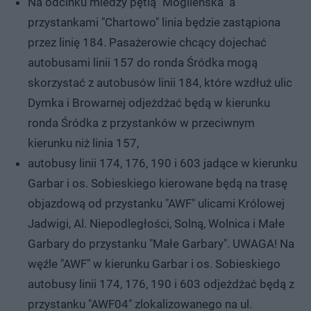
Na odcinku miedzy pętlą "Mogileńska" a
przystankami "Chartowo" linia będzie zastąpiona
przez linię 184. Pasażerowie chcący dojechać
autobusami linii 157 do ronda Śródka mogą
skorzystać z autobusów linii 184, które wzdłuż ulic
Dymka i Browarnej odjeżdżać będą w kierunku
ronda Śródka z przystanków w przeciwnym
kierunku niż linia 157,
autobusy linii 174, 176, 190 i 603 jadące w kierunku
Garbar i os. Sobieskiego kierowane będą na trasę
objazdową od przystanku "AWF" ulicami Królowej
Jadwigi, Al. Niepodległości, Solną, Wolnica i Małe
Garbary do przystanku "Małe Garbary". UWAGA! Na
węźle "AWF" w kierunku Garbar i os. Sobieskiego
autobusy linii 174, 176, 190 i 603 odjeżdżać będą z
przystanku "AWF04" zlokalizowanego na ul.