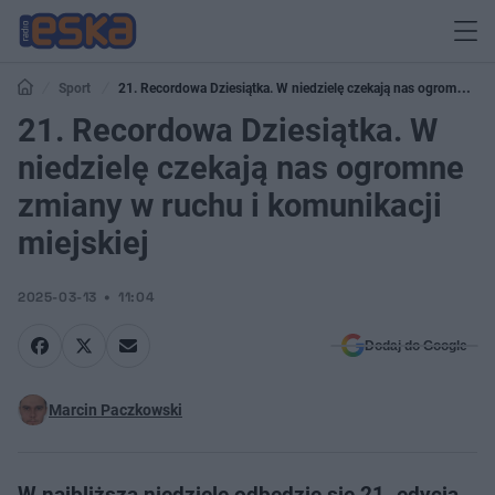
Sport
21. Recordowa Dziesiątka. W niedzielę czekają nas ogromne
zmiany w ruchu i komunikacji miejskiej
21. Recordowa Dziesiątka. W
niedzielę czekają nas ogromne
zmiany w ruchu i komunikacji
miejskiej
2025-03-13
11:04
Dodaj do Google
Marcin Paczkowski
W najbliższą niedzielę odbędzie się 21. edycja