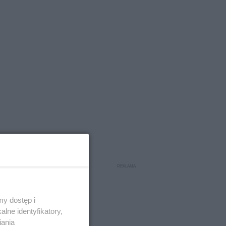
y dostęp i
lne identyfikatory,
iania