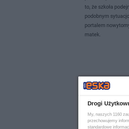
to, że szkoła pode
podobnym sytuacjo
portalem nowytomy
matek.
Drogi Użytkow
My, naszych 1160 zau
przechowujemy informa
standardowe informac