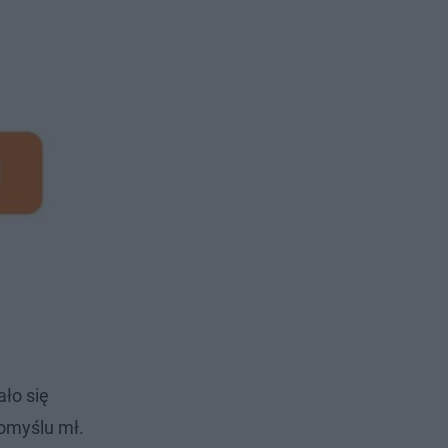
ło się
omyślu mł.