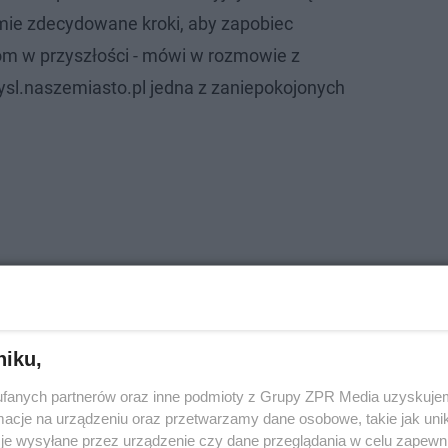
jmie zdecydowane kroki, aby zapobiec
m w przyszłości - mówi w rozmowie z
sl.naszemiasto.pl jedna z zaniepokojonych
niku,
fanych partnerów oraz inne podmioty z Grupy ZPR Media uzyskujem
cje na urządzeniu oraz przetwarzamy dane osobowe, takie jak unika
je wysyłane przez urządzenie czy dane przeglądania w celu zapewn