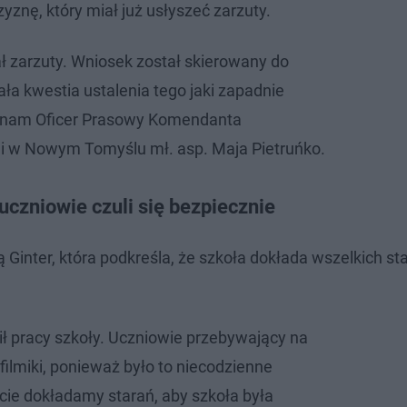
zyznę, który miał już usłyszeć zarzuty.
 zarzuty. Wniosek został skierowany do
ła kwestia ustalenia tego jaki zapadnie
a nam Oficer Prasowy Komendanta
i w Nowym Tomyślu mł. asp. Maja Pietruńko.
uczniowie czuli się bezpiecznie
Ginter, która podkreśla, że szkoła dokłada wszelkich st
ił pracy szkoły. Uczniowie przebywający na
filmiki, ponieważ było to niecodzienne
cie dokładamy starań, aby szkoła była