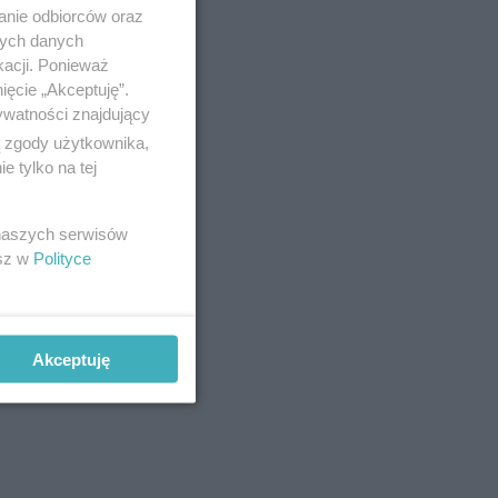
anie odbiorców oraz
nych danych
kacji. Ponieważ
ięcie „Akceptuję”.
ywatności znajdujący
ą zgody użytkownika,
 tylko na tej
 naszych serwisów
esz w
Polityce
Akceptuję