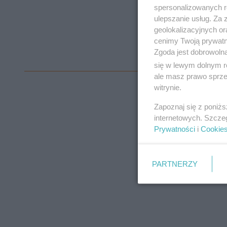
spersonalizowanych re
ulepszanie usług. Za
geolokalizacyjnych or
cenimy Twoją prywatno
Zgoda jest dobrowoln
się w lewym dolnym r
ale masz prawo sprzec
witrynie.
Zapoznaj się z poniż
internetowych. Szcze
Prywatności
i
Cookie
PARTNERZY