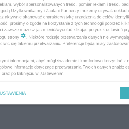
klam, wybór spersonalizowanych treści, pomiar reklam i treści, bad
 zgodą Użytkownika my i Zaufani Partnerzy możemy używać dokład
az aktywnie skanować charakterystykę urządzenia do celów identyfi
ść, prosimy o zgodę na korzystanie z tych technologii poprzez klikn
a i zawsze możesz ją zmienić/wycofać klikając przycisk ustawień pr
ogu strony
. Niektóre rodzaje przetwarzania danych nie wymagaj
iwić się takiemu przetwarzaniu. Preferencje będą miały zastosowanie
ROZWIŃ
szymi informacjami, abyś mógł świadomie i komfortowo korzystać z
gółowe informacje dotyczące przetwarzania Twoich danych znajdzi
s
oraz po kliknięciu w „Ustawienia”.
USTAWIENIA