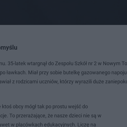
omyślu
emu. 35-latek wtargnął do Zespołu Szkół nr 2 w Nowym T
 po ławkach. Miał przy sobie butelkę gazowanego napoju
wiał z rodzicami uczniów, którzy wyrazili duże zaniepok
 ktoś obcy mógł tak po prostu wejść do
kcje. To przerażające, że nasze dzieci nie są w
awet w placówkach edukacyjnych. Liczę na