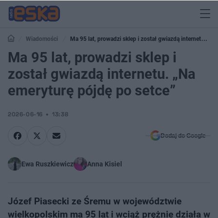
Wiadomości
Ma 95 lat, prowadzi sklep i został gwiazdą internetu.
„Na emeryturę pójdę po setce”
Ma 95 lat, prowadzi sklep i
został gwiazdą internetu. „Na
emeryturę pójdę po setce”
2026-06-16
13:38
Dodaj do Google
Ewa Ruszkiewicz
Anna Kisiel
Józef Piasecki ze Śremu w województwie
wielkopolskim ma 95 lat i wciąż prężnie działa w