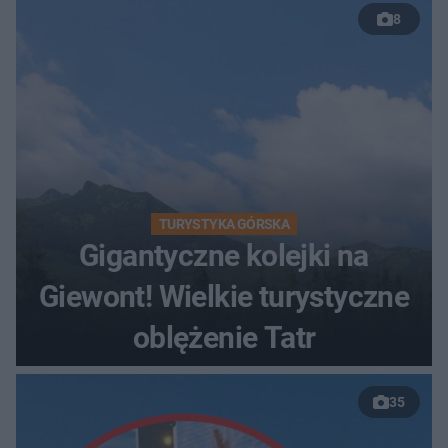
8
TURYSTYKA GÓRSKA
Gigantyczne kolejki na
Giewont! Wielkie turystyczne
oblężenie Tatr
35