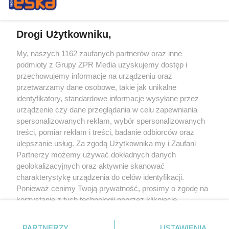
Drogi Użytkowniku,
My, naszych 1162 zaufanych partnerów oraz inne
Żaden utwór zamieszczony w serwisie nie może być powielany i
podmioty z Grupy ZPR Media uzyskujemy dostęp i
rozpowszechniany lub dalej rozpowszechniany w jakikolwiek sposób (w
tym także elektroniczny lub mechaniczny) na jakimkolwiek polu
przechowujemy informacje na urządzeniu oraz
eksploatacji w jakiejkolwiek formie, włącznie z umieszczaniem w Internecie
przetwarzamy dane osobowe, takie jak unikalne
bez pisemnej zgody właściciela praw. Jakiekolwiek użycie lub
identyfikatory, standardowe informacje wysyłane przez
wykorzystanie utworów w całości lub w części z naruszeniem prawa, tzn.
bez właściwej zgody, jest zabronione pod groźbą kary i może być ścigane
urządzenie czy dane przeglądania w celu zapewniania
prawnie.
spersonalizowanych reklam, wybór spersonalizowanych
treści, pomiar reklam i treści, badanie odbiorców oraz
ulepszanie usług. Za zgodą Użytkownika my i Zaufani
Partnerzy możemy używać dokładnych danych
geolokalizacyjnych oraz aktywnie skanować
charakterystykę urządzenia do celów identyfikacji.
Ponieważ cenimy Twoją prywatność, prosimy o zgodę na
O nas
korzystanie z tych technologii poprzez kliknięcie
Informacje prawne
„Akceptuję”. Zgoda jest dobrowolna i zawsze możesz ją
zmienić/wycofać klikając przycisk ustawień prywatności
Nasze serwisy
PARTNERZY
USTAWIENIA