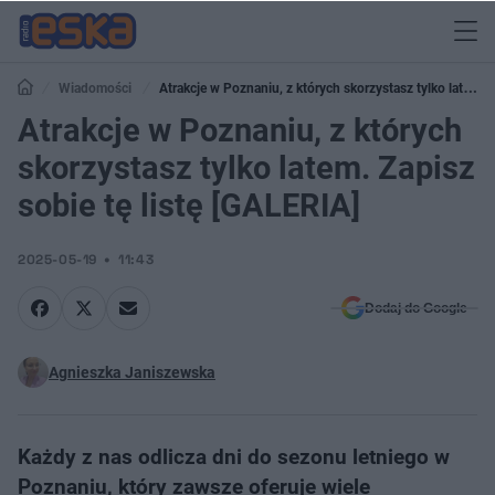
Wiadomości
Atrakcje w Poznaniu, z których skorzystasz tylko latem.
Zapisz sobie tę listę [GALERIA]
Atrakcje w Poznaniu, z których
skorzystasz tylko latem. Zapisz
sobie tę listę [GALERIA]
2025-05-19
11:43
Dodaj do Google
Agnieszka Janiszewska
Każdy z nas odlicza dni do sezonu letniego w
Poznaniu, który zawsze oferuje wiele