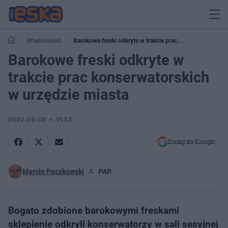
Wiadomości
Barokowe freski odkryte w trakcie prac
konserwatorskich w urzędzie miasta
Barokowe freski odkryte w
trakcie prac konserwatorskich
w urzędzie miasta
2022-06-08
11:53
Dodaj do Google
Marcin Paczkowski
PAP.
Bogato zdobione barokowymi freskami
sklepienie odkryli konserwatorzy w sali sesyjnej