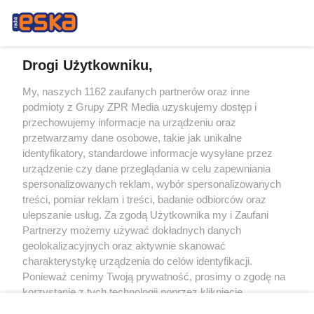
Drogi Użytkowniku,
My, naszych 1162 zaufanych partnerów oraz inne
Żaden utwór zamieszczony w serwisie nie może być powielany i
podmioty z Grupy ZPR Media uzyskujemy dostęp i
rozpowszechniany lub dalej rozpowszechniany w jakikolwiek sposób (w
tym także elektroniczny lub mechaniczny) na jakimkolwiek polu
przechowujemy informacje na urządzeniu oraz
eksploatacji w jakiejkolwiek formie, włącznie z umieszczaniem w Internecie
przetwarzamy dane osobowe, takie jak unikalne
bez pisemnej zgody właściciela praw. Jakiekolwiek użycie lub
wykorzystanie utworów w całości lub w części z naruszeniem prawa, tzn.
identyfikatory, standardowe informacje wysyłane przez
bez właściwej zgody, jest zabronione pod groźbą kary i może być ścigane
urządzenie czy dane przeglądania w celu zapewniania
prawnie.
spersonalizowanych reklam, wybór spersonalizowanych
treści, pomiar reklam i treści, badanie odbiorców oraz
ulepszanie usług. Za zgodą Użytkownika my i Zaufani
Partnerzy możemy używać dokładnych danych
geolokalizacyjnych oraz aktywnie skanować
charakterystykę urządzenia do celów identyfikacji.
O nas
Ponieważ cenimy Twoją prywatność, prosimy o zgodę na
korzystanie z tych technologii poprzez kliknięcie
Informacje prawne
„Akceptuję”. Zgoda jest dobrowolna i zawsze możesz ją