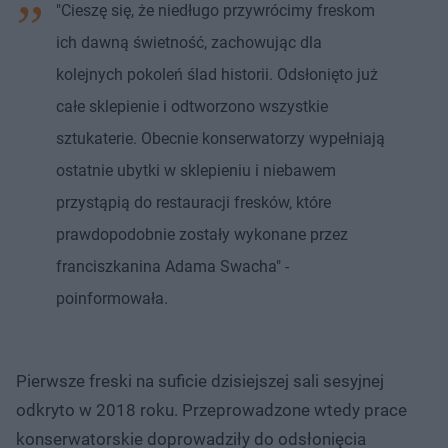
"Cieszę się, że niedługo przywrócimy freskom
ich dawną świetność, zachowując dla
kolejnych pokoleń ślad historii. Odsłonięto już
całe sklepienie i odtworzono wszystkie
sztukaterie. Obecnie konserwatorzy wypełniają
ostatnie ubytki w sklepieniu i niebawem
przystąpią do restauracji fresków, które
prawdopodobnie zostały wykonane przez
franciszkanina Adama Swacha" -
poinformowała.
Pierwsze freski na suficie dzisiejszej sali sesyjnej
odkryto w 2018 roku. Przeprowadzone wtedy prace
konserwatorskie doprowadziły do odsłonięcia