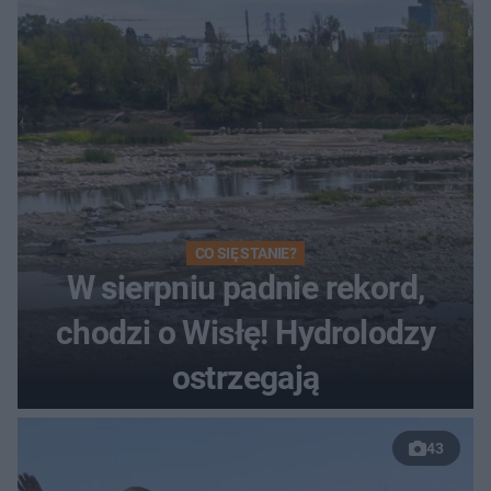
Toruniu
CO SIĘ STANIE?
W sierpniu padnie rekord,
chodzi o Wisłę! Hydrolodzy
ostrzegają
43