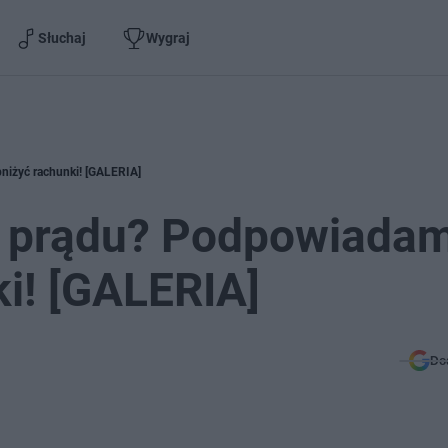
Słuchaj
Wygraj
niżyć rachunki! [GALERIA]
n prądu? Podpowiada
ki! [GALERIA]
Do