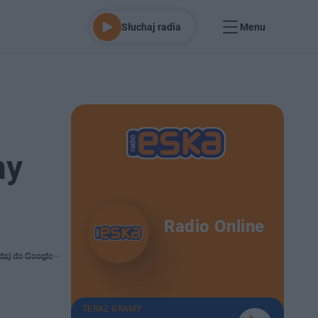
Słuchaj radia
Menu
my
Radio Online
daj do Google
TERAZ GRAMY