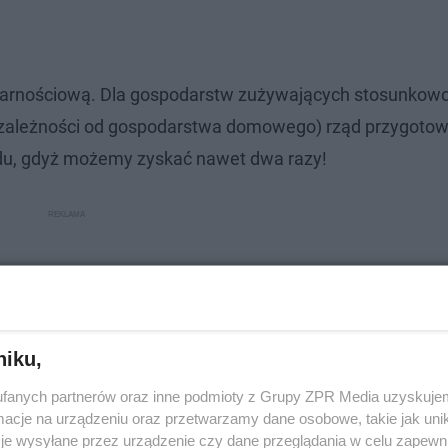
idarnościową. Dla gospodarstw zużywających stosunkow
w zależności od gospodarstwa domowego) rząd przygotow
ądu, gdyż możemy zyskać nawet dwa razy!
niku,
fanych partnerów oraz inne podmioty z Grupy ZPR Media uzyskujem
cje na urządzeniu oraz przetwarzamy dane osobowe, takie jak unika
je wysyłane przez urządzenie czy dane przeglądania w celu zapewn