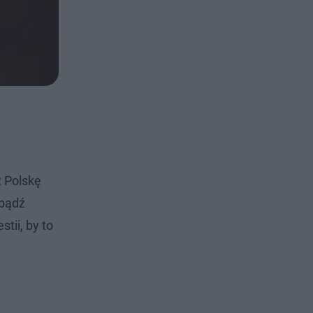
 Polskę
 bądź
tii, by to