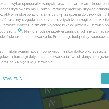
klam, wybór spersonalizowanych treści, pomiar reklam i treści, bad
 zgodą Użytkownika my i Zaufani Partnerzy możemy używać dokład
az aktywnie skanować charakterystykę urządzenia do celów identyfi
ść, prosimy o zgodę na korzystanie z tych technologii poprzez klikn
a i zawsze możesz ją zmienić/wycofać klikając przycisk ustawień pr
ogu strony
. Niektóre rodzaje przetwarzania danych nie wymagaj
wietlenie i sprzętów z gniazdka, jest kilka sposobów, k
iwić się takiemu przetwarzaniu. Preferencje będą miały zastosowanie
 sprawić, że będziemy mieli odrobinę niższe rachunki za
a
szymi informacjami, abyś mógł świadomie i komfortowo korzystać z
gółowe informacje dotyczące przetwarzania Twoich danych znajdzi
a to, jak oszczędzać prąd!
s
oraz po kliknięciu w „Ustawienia”.
USTAWIENIA