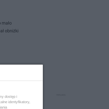
o mało
ał obniżki
y dostęp i
lne identyfikatory,
iania