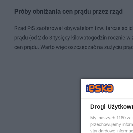
Próby obniżania cen prądu przez rząd
Rząd PiS zaoferował obywatelom tzw. tarczę sol
prądu (od 2 do 3 tysięcy kilowatogodzin rocznie 
cen prądu. Warto więc oszczędzać na zużyciu pr
Drogi Użytkow
My, naszych 1160 zau
przechowujemy informa
standardowe informac