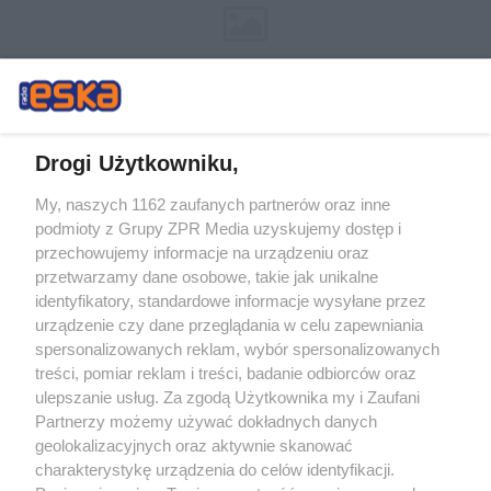
Drogi Użytkowniku,
My, naszych 1162 zaufanych partnerów oraz inne
Żaden utwór zamieszczony w serwisie nie może być powielany i
podmioty z Grupy ZPR Media uzyskujemy dostęp i
rozpowszechniany lub dalej rozpowszechniany w jakikolwiek sposób (w
tym także elektroniczny lub mechaniczny) na jakimkolwiek polu
przechowujemy informacje na urządzeniu oraz
eksploatacji w jakiejkolwiek formie, włącznie z umieszczaniem w Internecie
przetwarzamy dane osobowe, takie jak unikalne
bez pisemnej zgody właściciela praw. Jakiekolwiek użycie lub
wykorzystanie utworów w całości lub w części z naruszeniem prawa, tzn.
identyfikatory, standardowe informacje wysyłane przez
bez właściwej zgody, jest zabronione pod groźbą kary i może być ścigane
urządzenie czy dane przeglądania w celu zapewniania
prawnie.
spersonalizowanych reklam, wybór spersonalizowanych
treści, pomiar reklam i treści, badanie odbiorców oraz
ulepszanie usług. Za zgodą Użytkownika my i Zaufani
Partnerzy możemy używać dokładnych danych
geolokalizacyjnych oraz aktywnie skanować
charakterystykę urządzenia do celów identyfikacji.
O nas