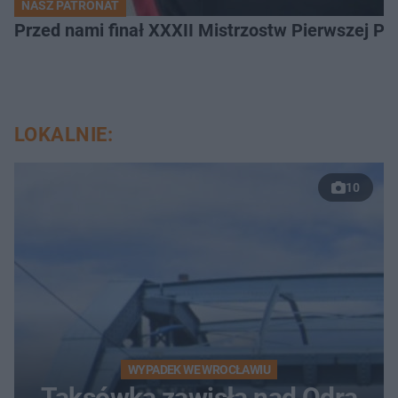
NASZ PATRONAT
Przed nami finał XXXII Mistrzostw Pierwszej P
LOKALNIE:
10
WYPADEK WE WROCŁAWIU
Taksówka zawisła nad Odrą