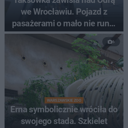
we Wrocławiu. Pojazd z
pasażerami o mało nie runął
do rzeki
6
WARSZAWSKIE ZOO
Erna symbolicznie wróciła do
swojego stada. Szkielet