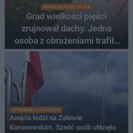
NAWAŁNICA NAD POLSKĄ
Grad wielkości pięści
zrujnował dachy. Jedna
osoba z obrażeniami trafiła
do szpitala
INTERWENCJA NA WODZIE
Awaria łodzi na Zalewie
Koronowskim. Sześć osób utknęło