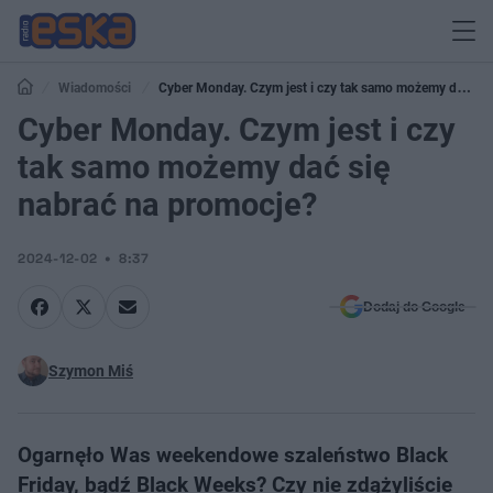
Wiadomości
Cyber Monday. Czym jest i czy tak samo możemy dać
się nabrać na promocje?
Cyber Monday. Czym jest i czy
tak samo możemy dać się
nabrać na promocje?
2024-12-02
8:37
Dodaj do Google
Szymon Miś
Ogarnęło Was weekendowe szaleństwo Black
Friday, bądź Black Weeks? Czy nie zdążyliście