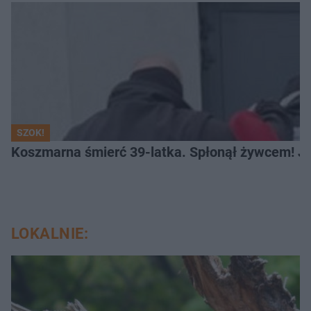
SZOK!
Koszmarna śmierć 39-latka. Spłonął żywcem! Je
LOKALNIE: