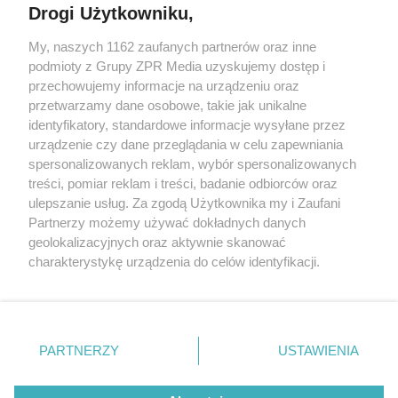
Drogi Użytkowniku,
My, naszych 1162 zaufanych partnerów oraz inne
Żaden utwór zamieszczony w serwisie nie może być powielany i
podmioty z Grupy ZPR Media uzyskujemy dostęp i
rozpowszechniany lub dalej rozpowszechniany w jakikolwiek sposób (w
przechowujemy informacje na urządzeniu oraz
tym także elektroniczny lub mechaniczny) na jakimkolwiek polu
eksploatacji w jakiejkolwiek formie, włącznie z umieszczaniem w
przetwarzamy dane osobowe, takie jak unikalne
Internecie bez pisemnej zgody właściciela praw. Jakiekolwiek użycie lub
identyfikatory, standardowe informacje wysyłane przez
wykorzystanie utworów w całości lub w części z naruszeniem prawa,
tzn. bez właściwej zgody, jest zabronione pod groźbą kary i może być
urządzenie czy dane przeglądania w celu zapewniania
ścigane prawnie.
spersonalizowanych reklam, wybór spersonalizowanych
treści, pomiar reklam i treści, badanie odbiorców oraz
ulepszanie usług. Za zgodą Użytkownika my i Zaufani
Partnerzy możemy używać dokładnych danych
geolokalizacyjnych oraz aktywnie skanować
charakterystykę urządzenia do celów identyfikacji.
Ponieważ cenimy Twoją prywatność, prosimy o zgodę na
O nas
korzystanie z tych technologii poprzez kliknięcie
Informacje prawne
„Akceptuję”. Zgoda jest dobrowolna i zawsze możesz ją
zmienić/wycofać klikając przycisk ustawień prywatności
PARTNERZY
USTAWIENIA
Nasze serwisy
znajdujący się w lewym dolnym rogu strony
. Niektóre
rodzaje przetwarzania danych nie wymagają zgody
© 2026 Grupa ZPR Media