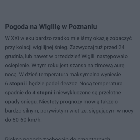
Pogoda na Wigilię w Poznaniu
W XXi wieku bardzo rzadko mieliśmy okazję zobaczyć
przy kolacji wigilijnej śnieg. Zazwyczaj tuż przed 24
grudnia, lub nawet w przeddzień Wigilii następowało
ocieplenie. W tym roku jest szansa na zimową aurę
nocą. W dzień temperatura maksymalna wyniesie
6
stopni
i będzie padał deszcz. Nocą temperatura
spadnie do 4
stopni
i niewykluczone są przelotne
opady śniegu. Niestety prognozy mówią także o
bardzo silnym, porywistym wietrze, sięgającym w nocy
do 50-60 km/h.
Piękna pogoda zachęcała do cmentarnych