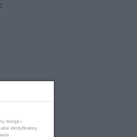
ć.
y dostęp i
lne identyfikatory,
iania