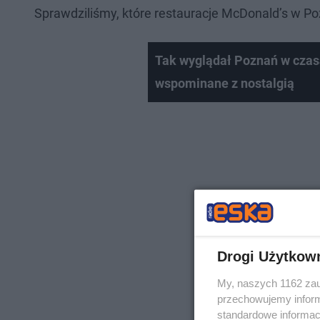
Sprawdziliśmy, które restauracje McDonald’s w Poz
Tak wyglądał Poznań w czasa
wspominane z nostalgią
Drogi Użytkow
My, naszych 1162 zau
przechowujemy informa
standardowe informac