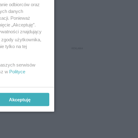
anie odbiorców oraz
nych danych
kacji. Ponieważ
ięcie „Akceptuję”.
ywatności znajdujący
ą zgody użytkownika,
 tylko na tej
 naszych serwisów
esz w
Polityce
Akceptuję