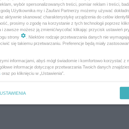
klam, wybór spersonalizowanych treści, pomiar reklam i treści, bad
 zgodą Użytkownika my i Zaufani Partnerzy możemy używać dokład
s w Poznaniu w Boże Ciało 2025?
az aktywnie skanować charakterystykę urządzenia do celów identyfi
ść, prosimy o zgodę na korzystanie z tych technologii poprzez klikn
a i zawsze możesz ją zmienić/wycofać klikając przycisk ustawień pr
ogu strony
. Niektóre rodzaje przetwarzania danych nie wymagaj
iwić się takiemu przetwarzaniu. Preferencje będą miały zastosowanie
szymi informacjami, abyś mógł świadomie i komfortowo korzystać z
gółowe informacje dotyczące przetwarzania Twoich danych znajdzi
s
oraz po kliknięciu w „Ustawienia”.
00
USTAWIENIA