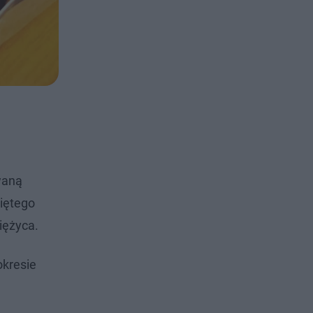
waną
iętego
iężyca.
okresie