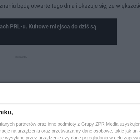
naniu będą otwarte tego dnia i okazuje się, że większoś
ch PRL-u. Kultowe miejsca do dziś są
niku,
fanych partnerów oraz inne podmioty z Grupy ZPR Media uzyskujem
cje na urządzeniu oraz przetwarzamy dane osobowe, takie jak unika
je wysyłane przez urządzenie czy dane przeglądania w celu zapewn