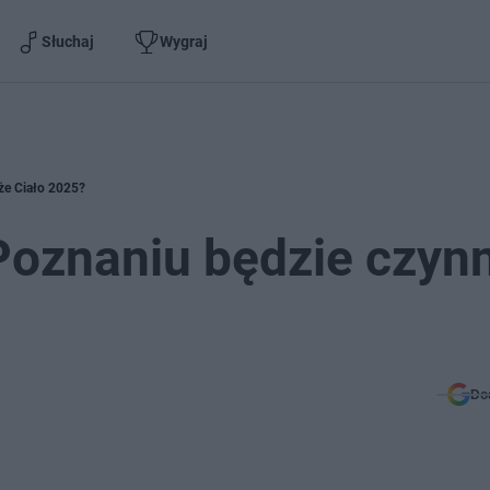
Słuchaj
Wygraj
że Ciało 2025?
Poznaniu będzie czyn
Do