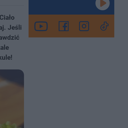
Ciało
. Jeśli
rawdzić
ale
ule!