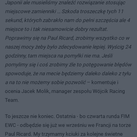
Japonii ale musieliśmy znaleźć rozwiązanie stosując
miejscowe zamienniki … Szkoda troszeczkę tych 11
sekund, których zabrakło nam do pełni szczęścia ale 4
miejsce to i tak niesamowicie dobry rezultat.
Poprawimy się na Paul Ricard, zrobimy wszystko co w
naszej mocy żeby było zdecydowanie lepiej. Wyścig 24
godzinny, tam miejsca na pomyłki nie ma. Jeśli
pomylimy się i coś zrobimy źle to potęgowanie błędów
spowoduje, że na mecie będziemy daleko daleko z tyłu
a na to nie możemy sobie pozwolić
– komentuje i
ocenia Jacek Molik, manager zespołu Wójcik Racing
Team.
To jeszcze nie koniec. Ostatnia - bo czwarta runda FIM
EWC - odbędzie się już we wrześniu we Francji na torze
Paul Ricard. My trzymamy kciuki za kolejne świetne