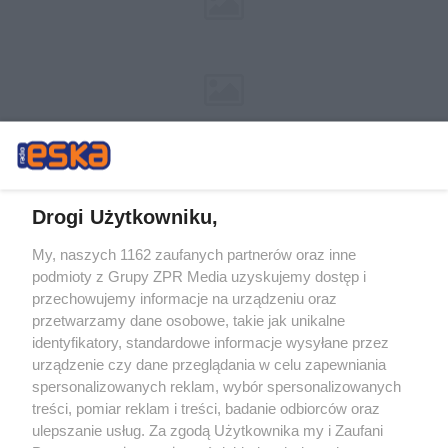
Drogi Użytkowniku,
My, naszych 1162 zaufanych partnerów oraz inne
Żaden utwór zamieszczony w serwisie nie może być powielany i
podmioty z Grupy ZPR Media uzyskujemy dostęp i
rozpowszechniany lub dalej rozpowszechniany w jakikolwiek sposób (w
tym także elektroniczny lub mechaniczny) na jakimkolwiek polu
przechowujemy informacje na urządzeniu oraz
eksploatacji w jakiejkolwiek formie, włącznie z umieszczaniem w Internecie
przetwarzamy dane osobowe, takie jak unikalne
bez pisemnej zgody właściciela praw. Jakiekolwiek użycie lub
wykorzystanie utworów w całości lub w części z naruszeniem prawa, tzn.
identyfikatory, standardowe informacje wysyłane przez
bez właściwej zgody, jest zabronione pod groźbą kary i może być ścigane
urządzenie czy dane przeglądania w celu zapewniania
prawnie.
spersonalizowanych reklam, wybór spersonalizowanych
treści, pomiar reklam i treści, badanie odbiorców oraz
ulepszanie usług. Za zgodą Użytkownika my i Zaufani