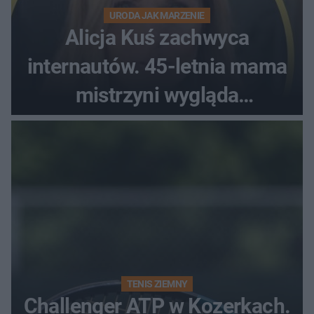
URODA JAK MARZENIE
Alicja Kuś zachwyca
internautów. 45-letnia mama
mistrzyni wygląda
zjawiskowo
TENIS ZIEMNY
Challenger ATP w Kozerkach.