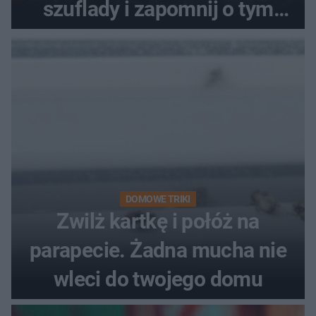
szuflady i zapomnij o tym
problemie. Sposób na
pociemniałą biżuterię
DOMOWE TRIKI
Zwilż kartkę i połóż na
parapecie. Żadna mucha nie
wleci do twojego domu