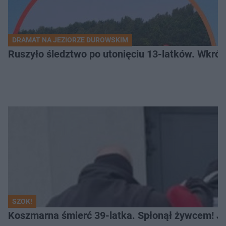
DRAMAT NA JEZIORZE DUROWSKIM
Ruszyło śledztwo po utonięciu 13-latków. Wkró
SZOK!
Koszmarna śmierć 39-latka. Spłonął żywcem! Je