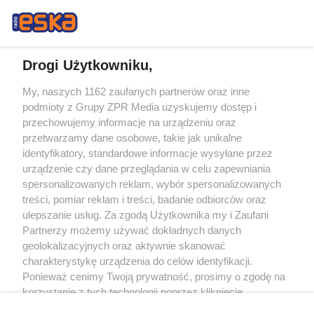
Drogi Użytkowniku,
My, naszych 1162 zaufanych partnerów oraz inne
Żaden utwór zamieszczony w serwisie nie może być powielany i
podmioty z Grupy ZPR Media uzyskujemy dostęp i
rozpowszechniany lub dalej rozpowszechniany w jakikolwiek sposób (w
tym także elektroniczny lub mechaniczny) na jakimkolwiek polu
przechowujemy informacje na urządzeniu oraz
eksploatacji w jakiejkolwiek formie, włącznie z umieszczaniem w Internecie
przetwarzamy dane osobowe, takie jak unikalne
bez pisemnej zgody właściciela praw. Jakiekolwiek użycie lub
identyfikatory, standardowe informacje wysyłane przez
wykorzystanie utworów w całości lub w części z naruszeniem prawa, tzn.
bez właściwej zgody, jest zabronione pod groźbą kary i może być ścigane
urządzenie czy dane przeglądania w celu zapewniania
prawnie.
spersonalizowanych reklam, wybór spersonalizowanych
treści, pomiar reklam i treści, badanie odbiorców oraz
ulepszanie usług. Za zgodą Użytkownika my i Zaufani
Partnerzy możemy używać dokładnych danych
geolokalizacyjnych oraz aktywnie skanować
charakterystykę urządzenia do celów identyfikacji.
Ponieważ cenimy Twoją prywatność, prosimy o zgodę na
O nas
korzystanie z tych technologii poprzez kliknięcie
Informacje prawne
„Akceptuję”. Zgoda jest dobrowolna i zawsze możesz ją