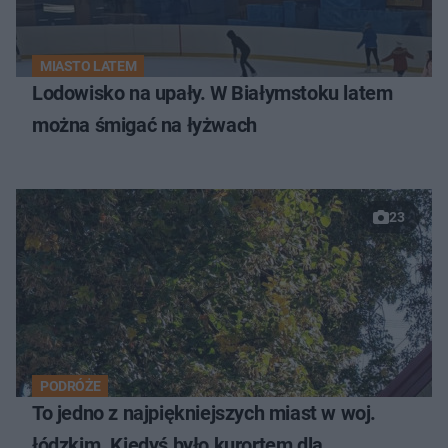
MIASTO LATEM
Lodowisko na upały. W Białymstoku latem
można śmigać na łyżwach
23
PODRÓŻE
To jedno z najpiękniejszych miast w woj.
łódzkim. Kiedyś było kurortem dla