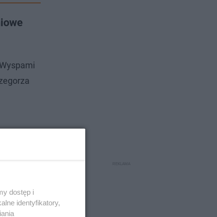
niowe
z Wyspami
rzegorza
y dostęp i
lne identyfikatory,
iania