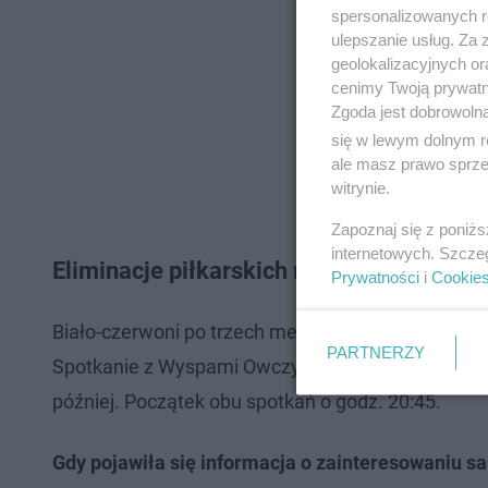
spersonalizowanych re
ulepszanie usług. Za
geolokalizacyjnych or
cenimy Twoją prywatno
Zgoda jest dobrowoln
się w lewym dolnym r
ale masz prawo sprzec
witrynie.
Zapoznaj się z poniż
internetowych. Szcze
Eliminacje piłkarskich mistrzostw Europy
Prywatności
i
Cookie
Biało-czerwoni po trzech meczach eliminacji Euro 
PARTNERZY
Spotkanie z Wyspami Owczymi na PGE Narodowym od
później. Początek obu spotkań o godz. 20:45.
Gdy pojawiła się informacja o zainteresowaniu s