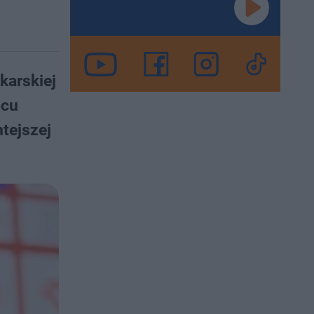
karskiej
pcu
tejszej