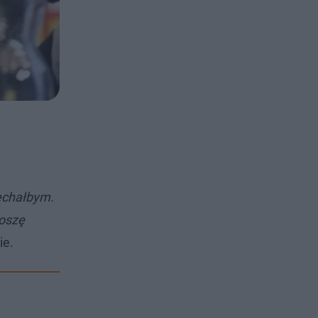
jechałbym.
noszę
ie.