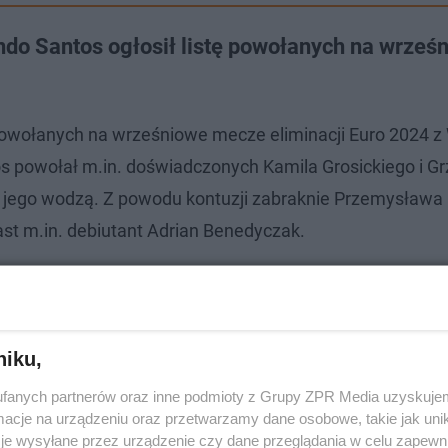
ndo Santos ogłosił listę powołanych na wrześ
y powołanych na wrześniowe mecze eliminacji Euro 2024 
os powołał m.in. doświadczonych Kamila Grosickiego i G
od jego wodzą. Z powodu kontuzji zabraknie Przemysława
st m.in. debiutant Adrian Benedyczak.
zie zarabiać wielkie pieniądze
niku,
fanych partnerów oraz inne podmioty z Grupy ZPR Media uzyskujem
cje na urządzeniu oraz przetwarzamy dane osobowe, takie jak unika
je wysyłane przez urządzenie czy dane przeglądania w celu zapewn