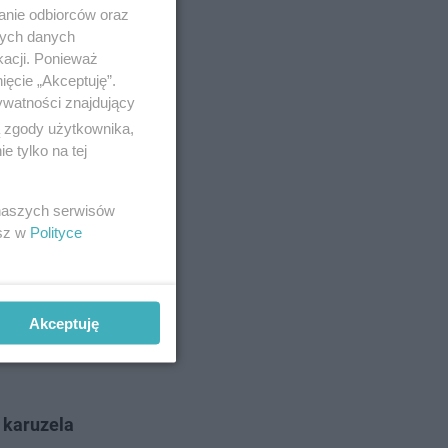
anie odbiorców oraz
nych danych
kacji. Ponieważ
ięcie „Akceptuję”.
ywatności znajdujący
ą zgody użytkownika,
 tylko na tej
 naszych serwisów
esz w
Polityce
grupie.
Akceptuję
 trzy dni
 karuzela