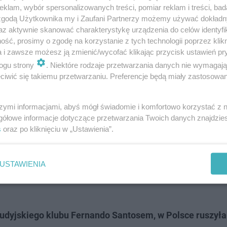
klam, wybór spersonalizowanych treści, pomiar reklam i treści, bad
 zgodą Użytkownika my i Zaufani Partnerzy możemy używać dokład
az aktywnie skanować charakterystykę urządzenia do celów identyfi
ść, prosimy o zgodę na korzystanie z tych technologii poprzez klikn
a i zawsze możesz ją zmienić/wycofać klikając przycisk ustawień pr
ogu strony
. Niektóre rodzaje przetwarzania danych nie wymagaj
iwić się takiemu przetwarzaniu. Preferencje będą miały zastosowanie
szymi informacjami, abyś mógł świadomie i komfortowo korzystać z
gółowe informacje dotyczące przetwarzania Twoich danych znajdzi
. Kiedy gra Polska?
s
oraz po kliknięciu w „Ustawienia”.
2024 mają tylko trzy punkty i zajmują czwarte miejsce w 
USTAWIENIA
będzie się 7 września, natomiast z Albanią w Tiranie -
audyjskiego klubu Fernando Santosem, w Polsce ruszyła