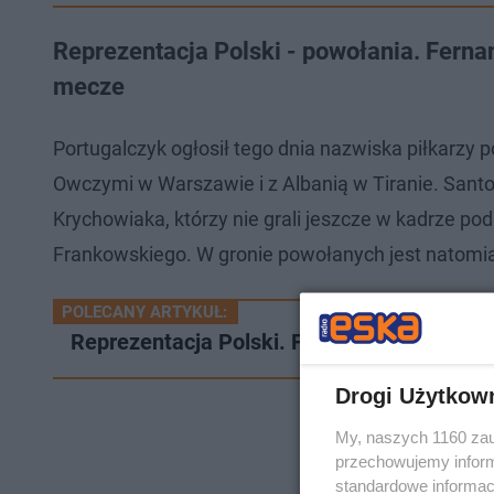
Reprezentacja Polski - powołania. Ferna
mecze
Portugalczyk ogłosił tego dnia nazwiska piłkarz
Owczymi w Warszawie i z Albanią w Tiranie. Sant
Krychowiaka, którzy nie grali jeszcze w kadrze p
Frankowskiego. W gronie powołanych jest natomia
POLECANY ARTYKUŁ:
Reprezentacja Polski. Fernando Santos będ
Drogi Użytkow
My, naszych 1160 zau
przechowujemy informa
standardowe informac