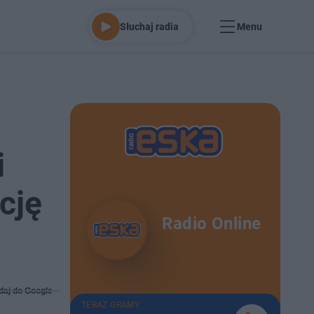
Słuchaj radia
Menu
i
cję
Radio Online
daj do Google
TERAZ GRAMY