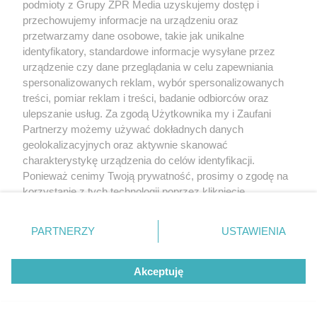
podmioty z Grupy ZPR Media uzyskujemy dostęp i
przechowujemy informacje na urządzeniu oraz
przetwarzamy dane osobowe, takie jak unikalne
identyfikatory, standardowe informacje wysyłane przez
urządzenie czy dane przeglądania w celu zapewniania
spersonalizowanych reklam, wybór spersonalizowanych
treści, pomiar reklam i treści, badanie odbiorców oraz
ulepszanie usług. Za zgodą Użytkownika my i Zaufani
Partnerzy możemy używać dokładnych danych
geolokalizacyjnych oraz aktywnie skanować
charakterystykę urządzenia do celów identyfikacji.
Ponieważ cenimy Twoją prywatność, prosimy o zgodę na
korzystanie z tych technologii poprzez kliknięcie
„Akceptuję”. Zgoda jest dobrowolna i zawsze możesz ją
zmienić/wycofać klikając przycisk ustawień prywatności
PARTNERZY
USTAWIENIA
znajdujący się w lewym dolnym rogu strony
. Niektóre
rodzaje przetwarzania danych nie wymagają zgody
Akceptuję
użytkownika, ale masz prawo sprzeciwić się takiemu
przetwarzaniu. Preferencje będą miały zastosowanie tylko
na tej witrynie.