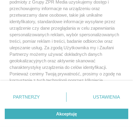
podmioty z Grupy ZPR Media uzyskujemy dostęp i
przechowujemy informacje na urządzeniu oraz
przetwarzamy dane osobowe, takie jak unikalne
identyfikatory, standardowe informacje wysyłane przez
urządzenie czy dane przeglądania w celu zapewniania
spersonalizowanych reklam, wybór spersonalizowanych
treści, pomiar reklam i treści, badanie odbiorców oraz
ulepszanie usług. Za zgodą Użytkownika my i Zaufani
Partnerzy możemy używać dokładnych danych
geolokalizacyjnych oraz aktywnie skanować
charakterystykę urządzenia do celów identyfikacji.
Ponieważ cenimy Twoją prywatność, prosimy o zgodę na
korzystanie z tych technologii poprzez kliknięcie
„Akceptuję”. Zgoda jest dobrowolna i zawsze możesz ją
zmienić/wycofać klikając przycisk ustawień prywatności
PARTNERZY
USTAWIENIA
znajdujący się w lewym dolnym rogu strony
. Niektóre
rodzaje przetwarzania danych nie wymagają zgody
Akceptuję
użytkownika, ale masz prawo sprzeciwić się takiemu
przetwarzaniu. Preferencje będą miały zastosowanie tylko
na tej witrynie.