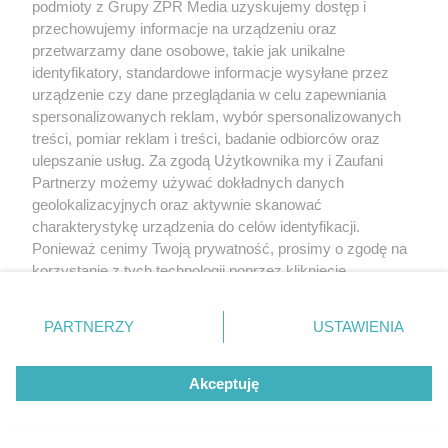
podmioty z Grupy ZPR Media uzyskujemy dostęp i
przechowujemy informacje na urządzeniu oraz
przetwarzamy dane osobowe, takie jak unikalne
identyfikatory, standardowe informacje wysyłane przez
urządzenie czy dane przeglądania w celu zapewniania
spersonalizowanych reklam, wybór spersonalizowanych
treści, pomiar reklam i treści, badanie odbiorców oraz
ulepszanie usług. Za zgodą Użytkownika my i Zaufani
Partnerzy możemy używać dokładnych danych
geolokalizacyjnych oraz aktywnie skanować
charakterystykę urządzenia do celów identyfikacji.
Ponieważ cenimy Twoją prywatność, prosimy o zgodę na
korzystanie z tych technologii poprzez kliknięcie
„Akceptuję”. Zgoda jest dobrowolna i zawsze możesz ją
zmienić/wycofać klikając przycisk ustawień prywatności
PARTNERZY
USTAWIENIA
znajdujący się w lewym dolnym rogu strony
. Niektóre
rodzaje przetwarzania danych nie wymagają zgody
Akceptuję
użytkownika, ale masz prawo sprzeciwić się takiemu
przetwarzaniu. Preferencje będą miały zastosowanie tylko
na tej witrynie.