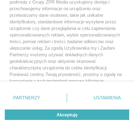
podmioty z Grupy ZPR Media uzyskujemy dostęp i
przechowujemy informacje na urządzeniu oraz
przetwarzamy dane osobowe, takie jak unikalne
identyfikatory, standardowe informacje wysyłane przez
urządzenie czy dane przeglądania w celu zapewniania
spersonalizowanych reklam, wybór spersonalizowanych
treści, pomiar reklam i treści, badanie odbiorców oraz
ulepszanie usług. Za zgodą Użytkownika my i Zaufani
Partnerzy możemy używać dokładnych danych
geolokalizacyjnych oraz aktywnie skanować
charakterystykę urządzenia do celów identyfikacji.
Ponieważ cenimy Twoją prywatność, prosimy o zgodę na
korzystanie z tych technologii poprzez kliknięcie
„Akceptuję”. Zgoda jest dobrowolna i zawsze możesz ją
zmienić/wycofać klikając przycisk ustawień prywatności
PARTNERZY
USTAWIENIA
znajdujący się w lewym dolnym rogu strony
. Niektóre
rodzaje przetwarzania danych nie wymagają zgody
Akceptuję
użytkownika, ale masz prawo sprzeciwić się takiemu
przetwarzaniu. Preferencje będą miały zastosowanie tylko
na tej witrynie.