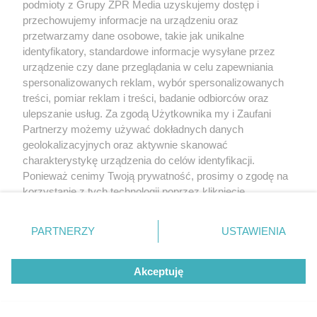
podmioty z Grupy ZPR Media uzyskujemy dostęp i
przechowujemy informacje na urządzeniu oraz
przetwarzamy dane osobowe, takie jak unikalne
identyfikatory, standardowe informacje wysyłane przez
urządzenie czy dane przeglądania w celu zapewniania
spersonalizowanych reklam, wybór spersonalizowanych
treści, pomiar reklam i treści, badanie odbiorców oraz
ulepszanie usług. Za zgodą Użytkownika my i Zaufani
Partnerzy możemy używać dokładnych danych
geolokalizacyjnych oraz aktywnie skanować
charakterystykę urządzenia do celów identyfikacji.
Ponieważ cenimy Twoją prywatność, prosimy o zgodę na
korzystanie z tych technologii poprzez kliknięcie
„Akceptuję”. Zgoda jest dobrowolna i zawsze możesz ją
zmienić/wycofać klikając przycisk ustawień prywatności
PARTNERZY
USTAWIENIA
znajdujący się w lewym dolnym rogu strony
. Niektóre
rodzaje przetwarzania danych nie wymagają zgody
Akceptuję
użytkownika, ale masz prawo sprzeciwić się takiemu
przetwarzaniu. Preferencje będą miały zastosowanie tylko
na tej witrynie.