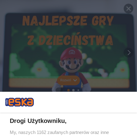
Rozwiń
Drogi Użytkowniku,
My, naszych 1162 zaufanych partnerów oraz inne