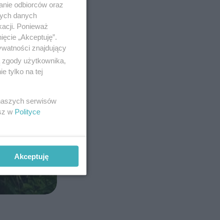
anie odbiorców oraz
nych danych
kacji. Ponieważ
ięcie „Akceptuję”.
ywatności znajdujący
ą zgody użytkownika,
 tylko na tej
 naszych serwisów
esz w
Polityce
Akceptuję