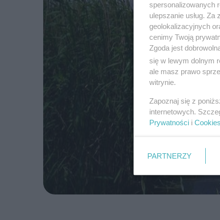
spersonalizowanych re
ulepszanie usług. Za
geolokalizacyjnych or
cenimy Twoją prywatno
Zgoda jest dobrowoln
się w lewym dolnym r
ale masz prawo sprzec
witrynie.
Zapoznaj się z poniż
internetowych. Szcze
Prywatności
i
Cookie
PARTNERZY