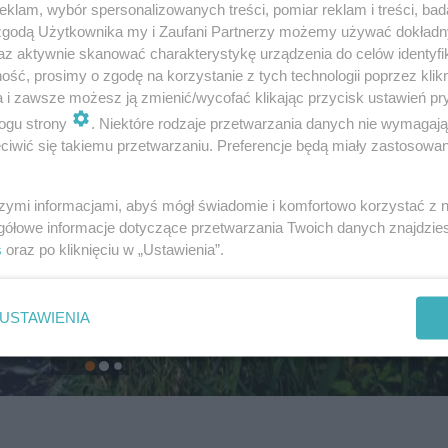
klam, wybór spersonalizowanych treści, pomiar reklam i treści, bad
 zgodą Użytkownika my i Zaufani Partnerzy możemy używać dokład
az aktywnie skanować charakterystykę urządzenia do celów identyfi
ść, prosimy o zgodę na korzystanie z tych technologii poprzez klikn
a i zawsze możesz ją zmienić/wycofać klikając przycisk ustawień pr
ogu strony
. Niektóre rodzaje przetwarzania danych nie wymagaj
iwić się takiemu przetwarzaniu. Preferencje będą miały zastosowanie
szymi informacjami, abyś mógł świadomie i komfortowo korzystać z
gółowe informacje dotyczące przetwarzania Twoich danych znajdzi
s
oraz po kliknięciu w „Ustawienia”.
USTAWIENIA