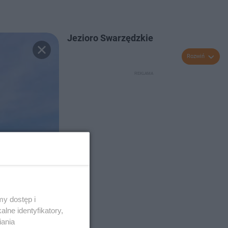
Jezioro Swarzędzkie
Rozwiń
y dostęp i
lne identyfikatory,
iania