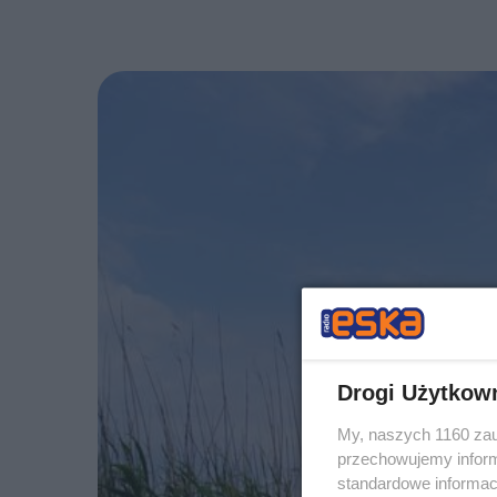
Drogi Użytkow
My, naszych 1160 zau
przechowujemy informa
standardowe informac