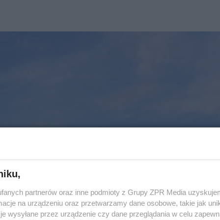
niku,
fanych partnerów oraz inne podmioty z Grupy ZPR Media uzyskujem
cje na urządzeniu oraz przetwarzamy dane osobowe, takie jak unika
je wysyłane przez urządzenie czy dane przeglądania w celu zapewn