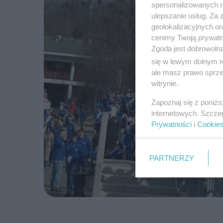
spersonalizowanych re
ulepszanie usług. Za
geolokalizacyjnych or
cenimy Twoją prywatno
Zgoda jest dobrowoln
się w lewym dolnym r
ale masz prawo sprzec
witrynie.
Zapoznaj się z poniż
internetowych. Szcze
Prywatności
i
Cookie
PARTNERZY