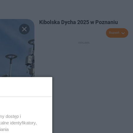
Kibolska Dycha 2025 w Poznaniu
Rozwiń
y dostęp i
lne identyfikatory,
iania