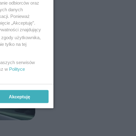
anie odbiorców oraz
nych danych
kacji. Ponieważ
ięcie „Akceptuję”.
ywatności znajdujący
ą zgody użytkownika,
 tylko na tej
 naszych serwisów
esz w
Polityce
Akceptuję