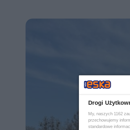
Drogi Użytkow
My, naszych 1162 zau
przechowujemy informa
standardowe informac