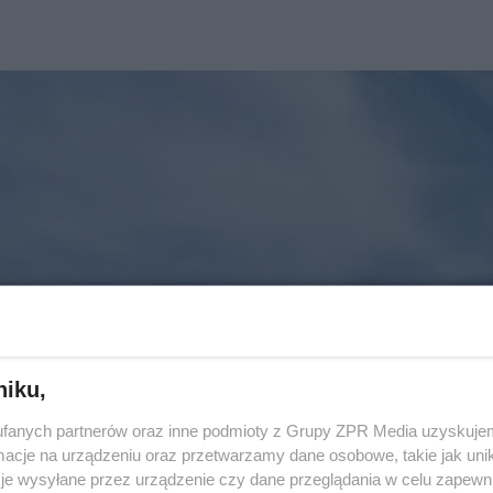
niku,
fanych partnerów oraz inne podmioty z Grupy ZPR Media uzyskujem
cje na urządzeniu oraz przetwarzamy dane osobowe, takie jak unika
je wysyłane przez urządzenie czy dane przeglądania w celu zapewn