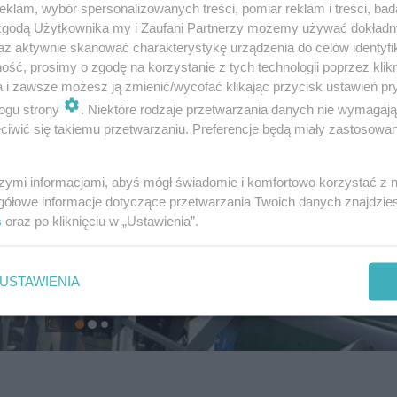
klam, wybór spersonalizowanych treści, pomiar reklam i treści, bad
 zgodą Użytkownika my i Zaufani Partnerzy możemy używać dokład
az aktywnie skanować charakterystykę urządzenia do celów identyfi
ść, prosimy o zgodę na korzystanie z tych technologii poprzez klikn
a i zawsze możesz ją zmienić/wycofać klikając przycisk ustawień pr
ogu strony
. Niektóre rodzaje przetwarzania danych nie wymagaj
iwić się takiemu przetwarzaniu. Preferencje będą miały zastosowanie
szymi informacjami, abyś mógł świadomie i komfortowo korzystać z
gółowe informacje dotyczące przetwarzania Twoich danych znajdzi
s
oraz po kliknięciu w „Ustawienia”.
USTAWIENIA