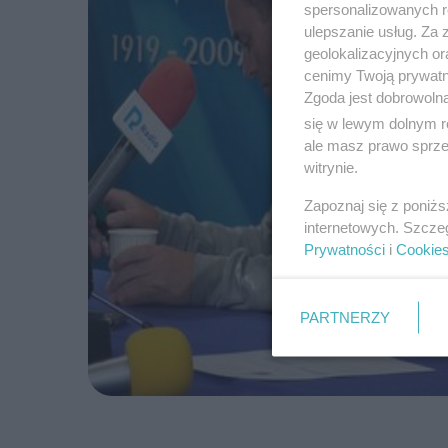
spersonalizowanych re
ulepszanie usług. Za
geolokalizacyjnych or
cenimy Twoją prywatno
Zgoda jest dobrowoln
się w lewym dolnym r
ale masz prawo sprzec
witrynie.
Zapoznaj się z poniż
internetowych. Szcze
Prywatności
i
Cookie
PARTNERZY