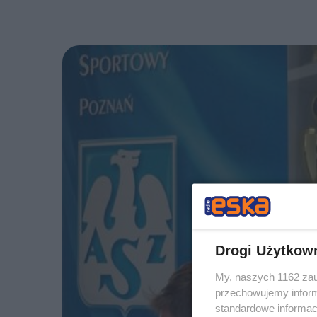
Drogi Użytkow
My, naszych 1162 zau
przechowujemy informa
standardowe informac