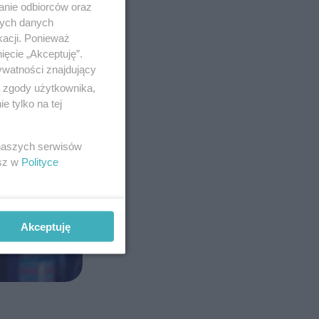
anie odbiorców oraz
nych danych
kacji. Ponieważ
ięcie „Akceptuję”.
ywatności znajdujący
ą zgody użytkownika,
 tylko na tej
 naszych serwisów
esz w
Polityce
Akceptuję