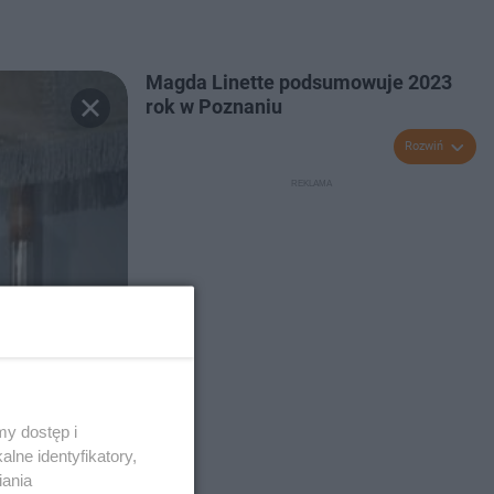
Magda Linette podsumowuje 2023
rok w Poznaniu
Rozwiń
y dostęp i
lne identyfikatory,
iania