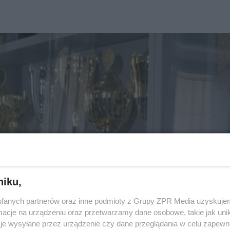
niku,
fanych partnerów oraz inne podmioty z Grupy ZPR Media uzyskujem
cje na urządzeniu oraz przetwarzamy dane osobowe, takie jak unika
je wysyłane przez urządzenie czy dane przeglądania w celu zapewn