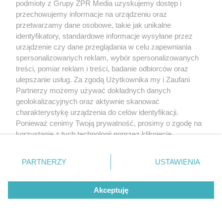
podmioty z Grupy ZPR Media uzyskujemy dostęp i
przechowujemy informacje na urządzeniu oraz
przetwarzamy dane osobowe, takie jak unikalne
identyfikatory, standardowe informacje wysyłane przez
urządzenie czy dane przeglądania w celu zapewniania
spersonalizowanych reklam, wybór spersonalizowanych
treści, pomiar reklam i treści, badanie odbiorców oraz
ulepszanie usług. Za zgodą Użytkownika my i Zaufani
Partnerzy możemy używać dokładnych danych
geolokalizacyjnych oraz aktywnie skanować
charakterystykę urządzenia do celów identyfikacji.
Ponieważ cenimy Twoją prywatność, prosimy o zgodę na
korzystanie z tych technologii poprzez kliknięcie
„Akceptuję”. Zgoda jest dobrowolna i zawsze możesz ją
zmienić/wycofać klikając przycisk ustawień prywatności
PARTNERZY
USTAWIENIA
znajdujący się w lewym dolnym rogu strony
. Niektóre
rodzaje przetwarzania danych nie wymagają zgody
Akceptuję
użytkownika, ale masz prawo sprzeciwić się takiemu
przetwarzaniu. Preferencje będą miały zastosowanie tylko
na tej witrynie.