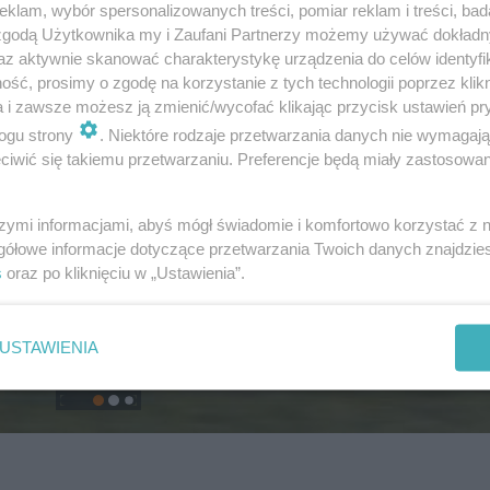
klam, wybór spersonalizowanych treści, pomiar reklam i treści, bad
 zgodą Użytkownika my i Zaufani Partnerzy możemy używać dokład
az aktywnie skanować charakterystykę urządzenia do celów identyfi
ść, prosimy o zgodę na korzystanie z tych technologii poprzez klikn
a i zawsze możesz ją zmienić/wycofać klikając przycisk ustawień pr
ogu strony
. Niektóre rodzaje przetwarzania danych nie wymagaj
iwić się takiemu przetwarzaniu. Preferencje będą miały zastosowanie
szymi informacjami, abyś mógł świadomie i komfortowo korzystać z
gółowe informacje dotyczące przetwarzania Twoich danych znajdzi
s
oraz po kliknięciu w „Ustawienia”.
USTAWIENIA