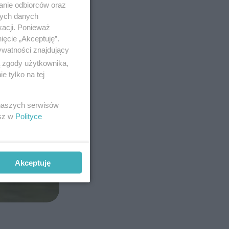
anie odbiorców oraz
nych danych
kacji. Ponieważ
ięcie „Akceptuję”.
ywatności znajdujący
ą zgody użytkownika,
 tylko na tej
 naszych serwisów
esz w
Polityce
Akceptuję