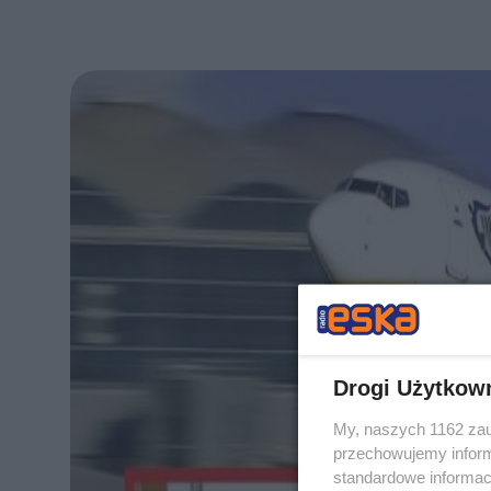
Drogi Użytkow
My, naszych 1162 zau
przechowujemy informa
standardowe informac