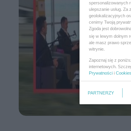
spersonalizowanych re
ulepszanie usług. Za
geolokalizacyjnych or
cenimy Twoją prywatno
Zgoda jest dobrowoln
się w lewym dolnym r
ale masz prawo sprzec
witrynie.
Zapoznaj się z poniż
internetowych. Szcze
Prywatności
i
Cookie
PARTNERZY