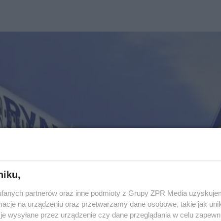
niku,
fanych partnerów oraz inne podmioty z Grupy ZPR Media uzyskujem
cje na urządzeniu oraz przetwarzamy dane osobowe, takie jak unika
je wysyłane przez urządzenie czy dane przeglądania w celu zapewn