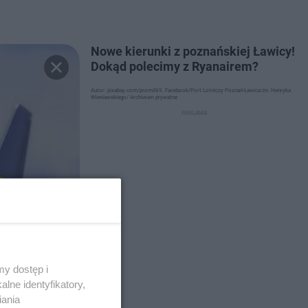
Nowe kierunki z poznańskiej Ławicy!
Dokąd polecimy z Ryanairem?
Autor: pixabay.com/promil69, Facebook/Port Lotniczy Poznań-Ławica im. Henryka
Wieniawskiego/ Archiwum prywatne
y dostęp i
lne identyfikatory,
iania