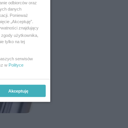
anie odbiorców oraz
nych danych
kacji. Ponieważ
ięcie „Akceptuję”.
ywatności znajdujący
ą zgody użytkownika,
 tylko na tej
 naszych serwisów
esz w
Polityce
Akceptuję