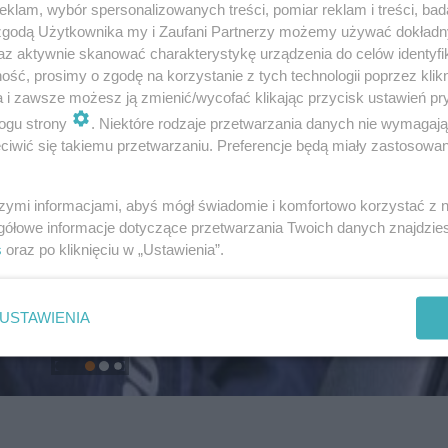
klam, wybór spersonalizowanych treści, pomiar reklam i treści, bad
 zgodą Użytkownika my i Zaufani Partnerzy możemy używać dokład
az aktywnie skanować charakterystykę urządzenia do celów identyfi
ść, prosimy o zgodę na korzystanie z tych technologii poprzez klikn
a i zawsze możesz ją zmienić/wycofać klikając przycisk ustawień pr
ogu strony
. Niektóre rodzaje przetwarzania danych nie wymagaj
iwić się takiemu przetwarzaniu. Preferencje będą miały zastosowanie
szymi informacjami, abyś mógł świadomie i komfortowo korzystać z
gółowe informacje dotyczące przetwarzania Twoich danych znajdzi
s
oraz po kliknięciu w „Ustawienia”.
USTAWIENIA