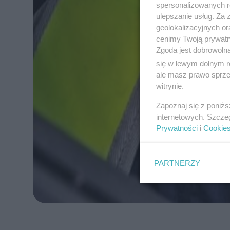
spersonalizowanych re
ulepszanie usług. Za
geolokalizacyjnych or
cenimy Twoją prywatno
Zgoda jest dobrowoln
się w lewym dolnym r
ale masz prawo sprzec
witrynie.
Zapoznaj się z poniż
internetowych. Szcze
Prywatności
i
Cookie
PARTNERZY