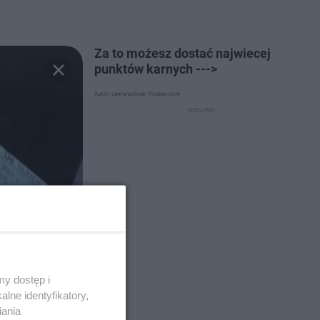
Za to możesz dostać najwiecej
punktów karnych --->
Autor: canva/policja/ Pixabay.com
y dostęp i
lne identyfikatory,
iania