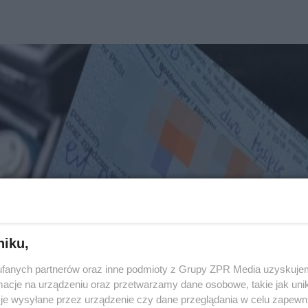
niku,
fanych partnerów oraz inne podmioty z Grupy ZPR Media uzyskujem
cje na urządzeniu oraz przetwarzamy dane osobowe, takie jak unika
je wysyłane przez urządzenie czy dane przeglądania w celu zapewn