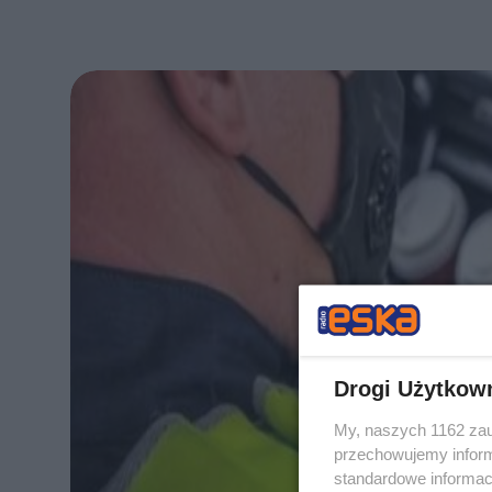
Drogi Użytkow
My, naszych 1162 zau
przechowujemy informa
standardowe informac