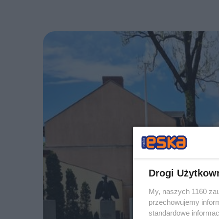
Drogi Użytkow
My, naszych 1160 zau
przechowujemy informa
standardowe informac