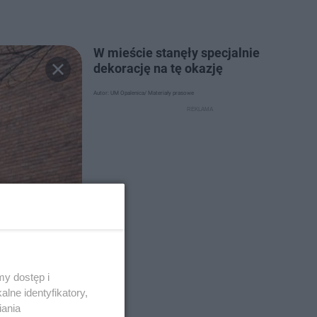
W mieście stanęły specjalnie
dekorację na tę okazję
Autor: UM Opalenica/ Materiały prasowe
y dostęp i
lne identyfikatory,
iania