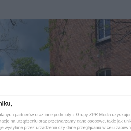
niku,
fanych partnerów oraz inne podmioty z Grupy ZPR Media uzyskujem
cje na urządzeniu oraz przetwarzamy dane osobowe, takie jak unika
je wysyłane przez urządzenie czy dane przeglądania w celu zapewn