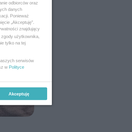
anie odbiorców oraz
nych danych
kacji. Ponieważ
ięcie „Akceptuję”.
ywatności znajdujący
ą zgody użytkownika,
 tylko na tej
 naszych serwisów
esz w
Polityce
Akceptuję