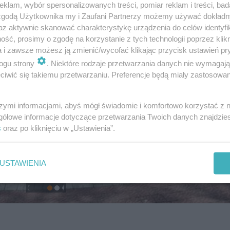
klam, wybór spersonalizowanych treści, pomiar reklam i treści, bad
 zgodą Użytkownika my i Zaufani Partnerzy możemy używać dokład
az aktywnie skanować charakterystykę urządzenia do celów identyfi
ść, prosimy o zgodę na korzystanie z tych technologii poprzez klikn
a i zawsze możesz ją zmienić/wycofać klikając przycisk ustawień pr
ogu strony
. Niektóre rodzaje przetwarzania danych nie wymagaj
iwić się takiemu przetwarzaniu. Preferencje będą miały zastosowanie
szymi informacjami, abyś mógł świadomie i komfortowo korzystać z
gółowe informacje dotyczące przetwarzania Twoich danych znajdzi
s
oraz po kliknięciu w „Ustawienia”.
USTAWIENIA