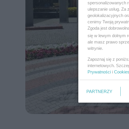
spersonalizowanych re
ulepszanie usług. Za
geolokalizacyjnych or
cenimy Twoją prywatno
Zgoda jest dobrowoln
się w lewym dolnym r
ale masz prawo sprzec
witrynie.
Zapoznaj się z poniż
internetowych. Szcze
Prywatności
i
Cookie
PARTNERZY