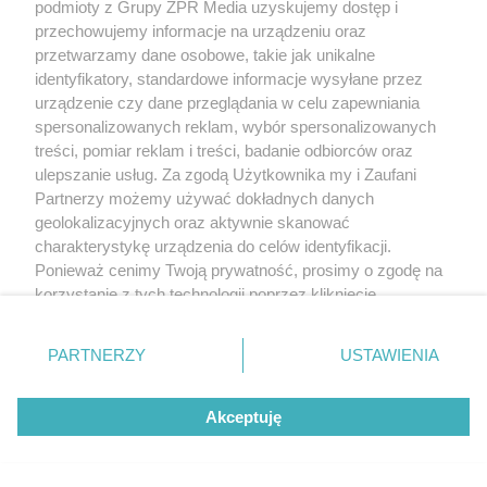
podmioty z Grupy ZPR Media uzyskujemy dostęp i
przechowujemy informacje na urządzeniu oraz
przetwarzamy dane osobowe, takie jak unikalne
identyfikatory, standardowe informacje wysyłane przez
urządzenie czy dane przeglądania w celu zapewniania
spersonalizowanych reklam, wybór spersonalizowanych
treści, pomiar reklam i treści, badanie odbiorców oraz
ulepszanie usług. Za zgodą Użytkownika my i Zaufani
Partnerzy możemy używać dokładnych danych
geolokalizacyjnych oraz aktywnie skanować
charakterystykę urządzenia do celów identyfikacji.
Ponieważ cenimy Twoją prywatność, prosimy o zgodę na
korzystanie z tych technologii poprzez kliknięcie
„Akceptuję”. Zgoda jest dobrowolna i zawsze możesz ją
zmienić/wycofać klikając przycisk ustawień prywatności
PARTNERZY
USTAWIENIA
znajdujący się w lewym dolnym rogu strony
. Niektóre
rodzaje przetwarzania danych nie wymagają zgody
Akceptuję
użytkownika, ale masz prawo sprzeciwić się takiemu
przetwarzaniu. Preferencje będą miały zastosowanie tylko
na tej witrynie.