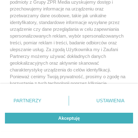
podmioty z Grupy ZPR Media uzyskujemy dostęp i
przechowujemy informacje na urządzeniu oraz
przetwarzamy dane osobowe, takie jak unikalne
identyfikatory, standardowe informacje wysyłane przez
urządzenie czy dane przeglądania w celu zapewniania
spersonalizowanych reklam, wybór spersonalizowanych
treści, pomiar reklam i treści, badanie odbiorców oraz
ulepszanie usług. Za zgodą Użytkownika my i Zaufani
Partnerzy możemy używać dokładnych danych
geolokalizacyjnych oraz aktywnie skanować
charakterystykę urządzenia do celów identyfikacji.
Ponieważ cenimy Twoją prywatność, prosimy o zgodę na
korzystanie z tych technologii poprzez kliknięcie
„Akceptuję”. Zgoda jest dobrowolna i zawsze możesz ją
zmienić/wycofać klikając przycisk ustawień prywatności
PARTNERZY
USTAWIENIA
znajdujący się w lewym dolnym rogu strony
. Niektóre
rodzaje przetwarzania danych nie wymagają zgody
Akceptuję
użytkownika, ale masz prawo sprzeciwić się takiemu
przetwarzaniu. Preferencje będą miały zastosowanie tylko
na tej witrynie.