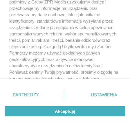
podmioty z Grupy ZPR Media uzyskujemy dostęp i
przechowujemy informacje na urządzeniu oraz
przetwarzamy dane osobowe, takie jak unikalne
identyfikatory, standardowe informacje wysyłane przez
urządzenie czy dane przeglądania w celu zapewniania
spersonalizowanych reklam, wybór spersonalizowanych
treści, pomiar reklam i treści, badanie odbiorców oraz
ulepszanie usług. Za zgodą Użytkownika my i Zaufani
Partnerzy możemy używać dokładnych danych
geolokalizacyjnych oraz aktywnie skanować
charakterystykę urządzenia do celów identyfikacji.
Ponieważ cenimy Twoją prywatność, prosimy o zgodę na
korzystanie z tych technologii poprzez kliknięcie
„Akceptuję”. Zgoda jest dobrowolna i zawsze możesz ją
zmienić/wycofać klikając przycisk ustawień prywatności
PARTNERZY
USTAWIENIA
znajdujący się w lewym dolnym rogu strony
. Niektóre
rodzaje przetwarzania danych nie wymagają zgody
Akceptuję
użytkownika, ale masz prawo sprzeciwić się takiemu
przetwarzaniu. Preferencje będą miały zastosowanie tylko
na tej witrynie.