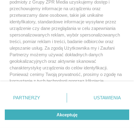
podmioty z Grupy ZPR Media uzyskujemy dostęp i
przechowujemy informacje na urządzeniu oraz
przetwarzamy dane osobowe, takie jak unikalne
identyfikatory, standardowe informacje wysyłane przez
urządzenie czy dane przeglądania w celu zapewniania
spersonalizowanych reklam, wybór spersonalizowanych
treści, pomiar reklam i treści, badanie odbiorców oraz
ulepszanie usług. Za zgodą Użytkownika my i Zaufani
Partnerzy możemy używać dokładnych danych
geolokalizacyjnych oraz aktywnie skanować
charakterystykę urządzenia do celów identyfikacji.
Ponieważ cenimy Twoją prywatność, prosimy o zgodę na
korzystanie z tych technologii poprzez kliknięcie
„Akceptuję”. Zgoda jest dobrowolna i zawsze możesz ją
zmienić/wycofać klikając przycisk ustawień prywatności
PARTNERZY
USTAWIENIA
znajdujący się w lewym dolnym rogu strony
. Niektóre
rodzaje przetwarzania danych nie wymagają zgody
Akceptuję
użytkownika, ale masz prawo sprzeciwić się takiemu
przetwarzaniu. Preferencje będą miały zastosowanie tylko
na tej witrynie.