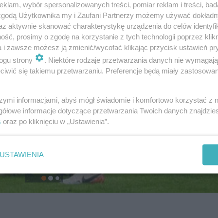
klam, wybór spersonalizowanych treści, pomiar reklam i treści, bad
 zgodą Użytkownika my i Zaufani Partnerzy możemy używać dokład
az aktywnie skanować charakterystykę urządzenia do celów identyfi
ść, prosimy o zgodę na korzystanie z tych technologii poprzez klikn
a i zawsze możesz ją zmienić/wycofać klikając przycisk ustawień pr
ogu strony
. Niektóre rodzaje przetwarzania danych nie wymagaj
iwić się takiemu przetwarzaniu. Preferencje będą miały zastosowanie
szymi informacjami, abyś mógł świadomie i komfortowo korzystać z
gółowe informacje dotyczące przetwarzania Twoich danych znajdzi
s
oraz po kliknięciu w „Ustawienia”.
USTAWIENIA