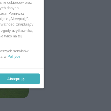
anie odbiorców oraz
nych danych
kacji. Ponieważ
ięcie „Akceptuję”.
ywatności znajdujący
ą zgody użytkownika,
 tylko na tej
 naszych serwisów
esz w
Polityce
Akceptuję