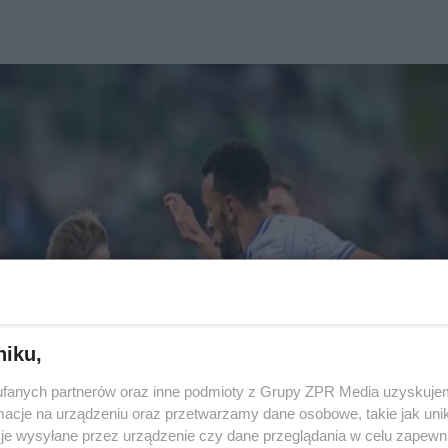
niku,
fanych partnerów oraz inne podmioty z Grupy ZPR Media uzyskujem
cje na urządzeniu oraz przetwarzamy dane osobowe, takie jak unika
je wysyłane przez urządzenie czy dane przeglądania w celu zapewn