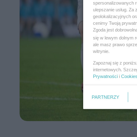
spersonalizowanych re
ulepszanie usług. Za
geolokalizacyjnych or
cenimy Twoją prywatno
Zgoda jest dobrowoln
się w lewym dolnym r
ale masz prawo sprzec
witrynie.
Zapoznaj się z poniż
internetowych. Szcze
Prywatności
i
Cookie
PARTNERZY