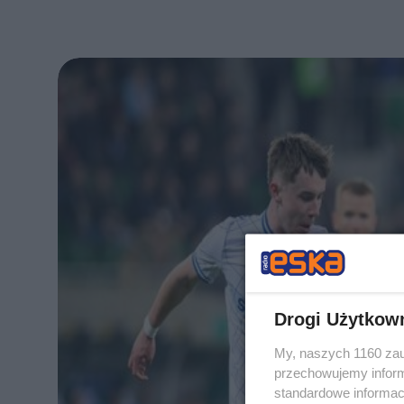
Drogi Użytkow
My, naszych 1160 zau
przechowujemy informa
standardowe informac