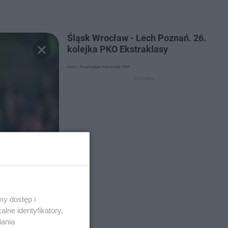
Śląsk Wrocław - Lech Poznań. 26.
kolejka PKO Ekstraklasy
Autor: Przemysław Karolczuk/ PAP
y dostęp i
lne identyfikatory,
iania