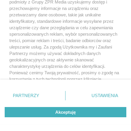
podmioty z Grupy ZPR Media uzyskujemy dostęp i
przechowujemy informacje na urządzeniu oraz
przetwarzamy dane osobowe, takie jak unikalne
identyfikatory, standardowe informacje wysyłane przez
urządzenie czy dane przeglądania w celu zapewniania
spersonalizowanych reklam, wybór spersonalizowanych
treści, pomiar reklam i treści, badanie odbiorców oraz
ulepszanie usług. Za zgodą Użytkownika my i Zaufani
Partnerzy możemy używać dokładnych danych
geolokalizacyjnych oraz aktywnie skanować
charakterystykę urządzenia do celów identyfikacji.
Ponieważ cenimy Twoją prywatność, prosimy o zgodę na
korzystanie z tych technologii poprzez kliknięcie
„Akceptuję”. Zgoda jest dobrowolna i zawsze możesz ją
zmienić/wycofać klikając przycisk ustawień prywatności
PARTNERZY
USTAWIENIA
znajdujący się w lewym dolnym rogu strony
. Niektóre
rodzaje przetwarzania danych nie wymagają zgody
Akceptuję
użytkownika, ale masz prawo sprzeciwić się takiemu
przetwarzaniu. Preferencje będą miały zastosowanie tylko
na tej witrynie.