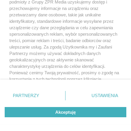
podmioty z Grupy ZPR Media uzyskujemy dostęp i
przechowujemy informacje na urządzeniu oraz
przetwarzamy dane osobowe, takie jak unikalne
identyfikatory, standardowe informacje wysyłane przez
urządzenie czy dane przeglądania w celu zapewniania
spersonalizowanych reklam, wybór spersonalizowanych
treści, pomiar reklam i treści, badanie odbiorców oraz
ulepszanie usług. Za zgodą Użytkownika my i Zaufani
Partnerzy możemy używać dokładnych danych
geolokalizacyjnych oraz aktywnie skanować
charakterystykę urządzenia do celów identyfikacji.
Ponieważ cenimy Twoją prywatność, prosimy o zgodę na
korzystanie z tych technologii poprzez kliknięcie
„Akceptuję”. Zgoda jest dobrowolna i zawsze możesz ją
zmienić/wycofać klikając przycisk ustawień prywatności
PARTNERZY
USTAWIENIA
znajdujący się w lewym dolnym rogu strony
. Niektóre
rodzaje przetwarzania danych nie wymagają zgody
Akceptuję
użytkownika, ale masz prawo sprzeciwić się takiemu
przetwarzaniu. Preferencje będą miały zastosowanie tylko
na tej witrynie.