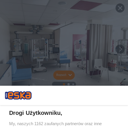
Rozwiń
Drogi Użytkowniku,
My, naszych 1162 zaufanych partnerów oraz inne