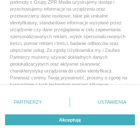
podmioty z Grupy ZPR Media uzyskujemy dostęp i
przechowujemy informacje na urządzeniu oraz
przetwarzamy dane osobowe, takie jak unikalne
identyfikatory, standardowe informacje wysyłane przez
urządzenie czy dane przeglądania w celu zapewniania
spersonalizowanych reklam, wybór spersonalizowanych
treści, pomiar reklam i treści, badanie odbiorców oraz
ulepszanie usług. Za zgodą Użytkownika my i Zaufani
Partnerzy możemy używać dokładnych danych
geolokalizacyjnych oraz aktywnie skanować
charakterystykę urządzenia do celów identyfikacji.
Ponieważ cenimy Twoją prywatność, prosimy o zgodę na
korzystanie z tych technologii poprzez kliknięcie
„Akceptuję”. Zgoda jest dobrowolna i zawsze możesz ją
zmienić/wycofać klikając przycisk ustawień prywatności
PARTNERZY
USTAWIENIA
znajdujący się w lewym dolnym rogu strony
. Niektóre
rodzaje przetwarzania danych nie wymagają zgody
Akceptuję
użytkownika, ale masz prawo sprzeciwić się takiemu
przetwarzaniu. Preferencje będą miały zastosowanie tylko
na tej witrynie.