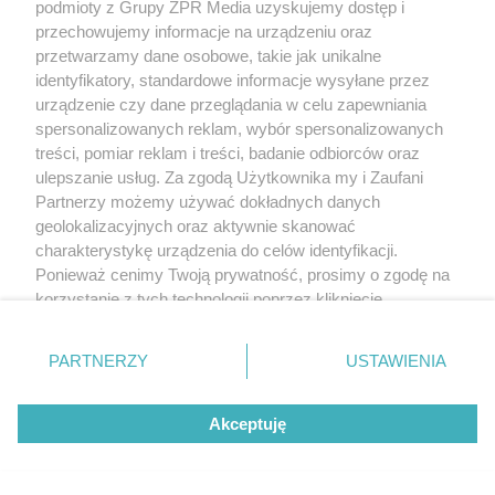
podmioty z Grupy ZPR Media uzyskujemy dostęp i
przechowujemy informacje na urządzeniu oraz
przetwarzamy dane osobowe, takie jak unikalne
identyfikatory, standardowe informacje wysyłane przez
urządzenie czy dane przeglądania w celu zapewniania
spersonalizowanych reklam, wybór spersonalizowanych
treści, pomiar reklam i treści, badanie odbiorców oraz
ulepszanie usług. Za zgodą Użytkownika my i Zaufani
Partnerzy możemy używać dokładnych danych
geolokalizacyjnych oraz aktywnie skanować
charakterystykę urządzenia do celów identyfikacji.
Ponieważ cenimy Twoją prywatność, prosimy o zgodę na
korzystanie z tych technologii poprzez kliknięcie
„Akceptuję”. Zgoda jest dobrowolna i zawsze możesz ją
zmienić/wycofać klikając przycisk ustawień prywatności
PARTNERZY
USTAWIENIA
znajdujący się w lewym dolnym rogu strony
. Niektóre
rodzaje przetwarzania danych nie wymagają zgody
Akceptuję
użytkownika, ale masz prawo sprzeciwić się takiemu
przetwarzaniu. Preferencje będą miały zastosowanie tylko
na tej witrynie.