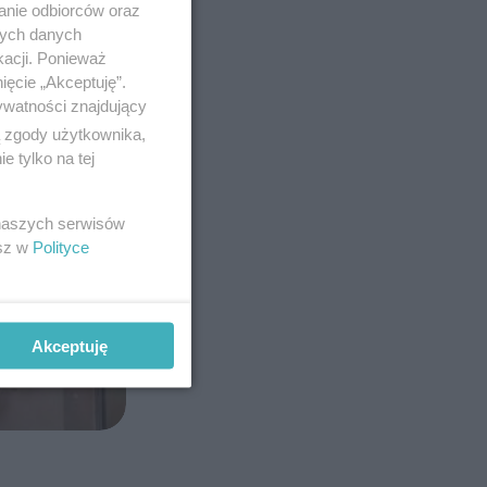
anie odbiorców oraz
nych danych
kacji. Ponieważ
ięcie „Akceptuję”.
ywatności znajdujący
ą zgody użytkownika,
 tylko na tej
 naszych serwisów
esz w
Polityce
Akceptuję