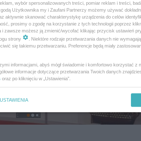
klam, wybór spersonalizowanych treści, pomiar reklam i treści, bad
 zgodą Użytkownika my i Zaufani Partnerzy możemy używać dokład
az aktywnie skanować charakterystykę urządzenia do celów identyfi
ść, prosimy o zgodę na korzystanie z tych technologii poprzez klikn
a i zawsze możesz ją zmienić/wycofać klikając przycisk ustawień pr
ogu strony
. Niektóre rodzaje przetwarzania danych nie wymagaj
iwić się takiemu przetwarzaniu. Preferencje będą miały zastosowanie
szymi informacjami, abyś mógł świadomie i komfortowo korzystać z
gółowe informacje dotyczące przetwarzania Twoich danych znajdzi
s
oraz po kliknięciu w „Ustawienia”.
USTAWIENIA