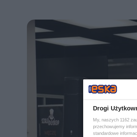
Drogi Użytkow
My, naszych 1162 zau
przechowujemy informa
standardowe informac