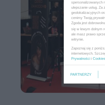
spersonalizowanych re
ulepszanie usług. Za
geolokalizacyjnych or
cenimy Twoją prywatno
Zgoda jest dobrowoln
się w lewym dolnym r
ale masz prawo sprzec
witrynie.
Zapoznaj się z poniż
internetowych. Szcze
Prywatności
i
Cookie
PARTNERZY