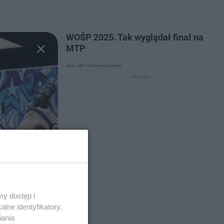
WOŚP 2025. Tak wyglądał finał na
MTP
Autor: MP/ Archiwum prywatne
y dostęp i
lne identyfikatory,
iania