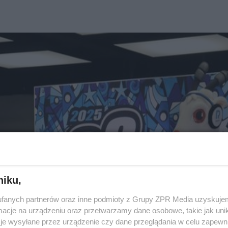
niku,
fanych partnerów oraz inne podmioty z Grupy ZPR Media uzyskujem
cje na urządzeniu oraz przetwarzamy dane osobowe, takie jak unika
je wysyłane przez urządzenie czy dane przeglądania w celu zapewn