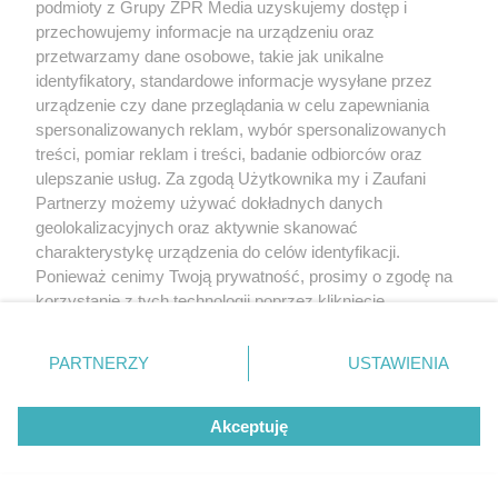
podmioty z Grupy ZPR Media uzyskujemy dostęp i
przechowujemy informacje na urządzeniu oraz
przetwarzamy dane osobowe, takie jak unikalne
identyfikatory, standardowe informacje wysyłane przez
urządzenie czy dane przeglądania w celu zapewniania
spersonalizowanych reklam, wybór spersonalizowanych
treści, pomiar reklam i treści, badanie odbiorców oraz
ulepszanie usług. Za zgodą Użytkownika my i Zaufani
Partnerzy możemy używać dokładnych danych
geolokalizacyjnych oraz aktywnie skanować
charakterystykę urządzenia do celów identyfikacji.
Ponieważ cenimy Twoją prywatność, prosimy o zgodę na
korzystanie z tych technologii poprzez kliknięcie
„Akceptuję”. Zgoda jest dobrowolna i zawsze możesz ją
zmienić/wycofać klikając przycisk ustawień prywatności
PARTNERZY
USTAWIENIA
znajdujący się w lewym dolnym rogu strony
. Niektóre
rodzaje przetwarzania danych nie wymagają zgody
Akceptuję
użytkownika, ale masz prawo sprzeciwić się takiemu
przetwarzaniu. Preferencje będą miały zastosowanie tylko
na tej witrynie.