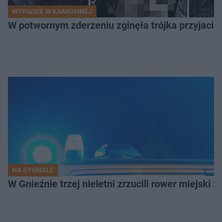
WYPADEK W KAMIONNEJ
W potwornym zderzeniu zginęła trójka przyjació
NA SYGNALE
W Gnieźnie trzej nieletni zrzucili rower miejski 