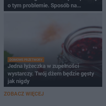
o tym problemie. Sposób na
pociemniałą biżuterię
DOMOWE PRZETWORY
Jedna łyżeczka w zupełności
wystarczy. Twój dżem będzie gęsty
jak nigdy
ZOBACZ WIĘCEJ