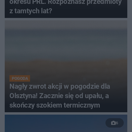
okresu PRL. Rozpoznasz przedmioty
z tamtych lat?
POGODA
Nagły zwrot akcji w pogodzie dla
Olsztyna! Zacznie się od upału, a
skończy szokiem termicznym
6