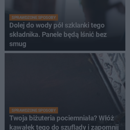
SPRAWDZONE SPOSOBY
Dolej do wody pół szklanki tego
składnika. Panele będą lśnić bez
smug
SPRAWDZONE SPOSOBY
Twoja biżuteria pociemniała? Włóż
kawałek tego do szuflady i zapomnij