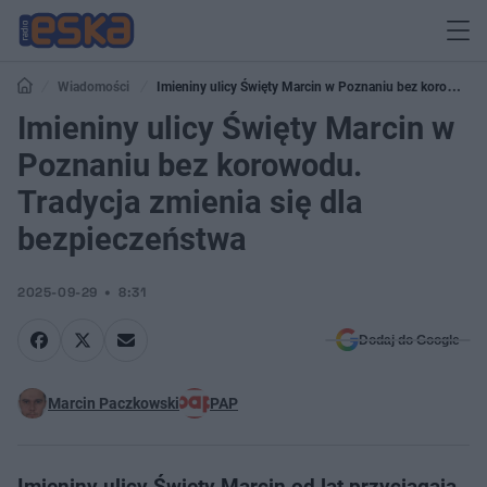
Wiadomości
Imieniny ulicy Święty Marcin w Poznaniu bez korowodu.
Tradycja zmienia się dla bezpieczeństwa
Imieniny ulicy Święty Marcin w
Poznaniu bez korowodu.
Tradycja zmienia się dla
bezpieczeństwa
2025-09-29
8:31
Dodaj do Google
Marcin Paczkowski
PAP
Imieniny ulicy Święty Marcin od lat przyciągają