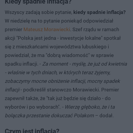
Kiedy spadnie inflacja?
Wszyscy zadają sobie pytanie,
kiedy spadnie inflacja?
W niedzielę na to pytanie poniekąd odpowiedział
premier
Mateusz Morawiecki
. Szef rządu w ramach
akcji "Polska jest jedna - inwestycje lokalne" spotkał
się z mieszkańcami województwa lubuskiego i
powiedział, że ma "dobrą wiadomość" w sprawie
spadku inflacji. -
Za moment - myślę, że już od kwietnia
- właśnie w tych dniach, w których teraz żyjemy,
zobaczymy mocne obniżenie inflacji, mocny spadek
inflacji
- podkreślił stanowczo Morawiecki. Premier
zapewnił także, że "tak już będzie się działo - do
wyborów i po wyborach".
- Wierzę głęboko, że i ta
bolączka przestanie dokuczać Polakom
– dodał.
Czym jest inflacja?