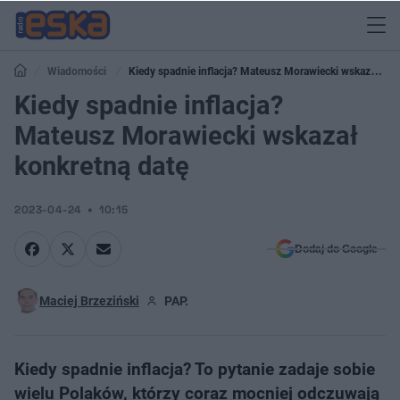
Wiadomości
Kiedy spadnie inflacja? Mateusz Morawiecki wskazał
konkretną datę
Kiedy spadnie inflacja?
Mateusz Morawiecki wskazał
konkretną datę
2023-04-24
10:15
Dodaj do Google
Maciej Brzeziński
PAP.
Kiedy spadnie inflacja? To pytanie zadaje sobie
wielu Polaków, którzy coraz mocniej odczuwają