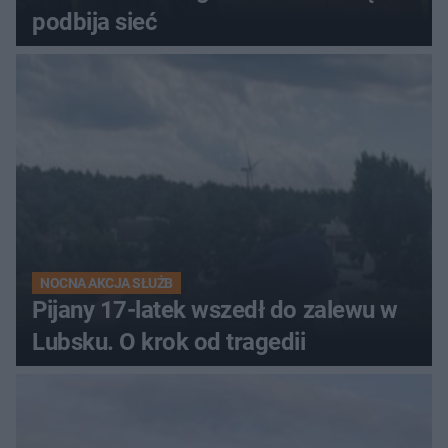
podbija sieć
NOCNA AKCJA SŁUŻB
Pijany 17-latek wszedł do zalewu w
Lubsku. O krok od tragedii