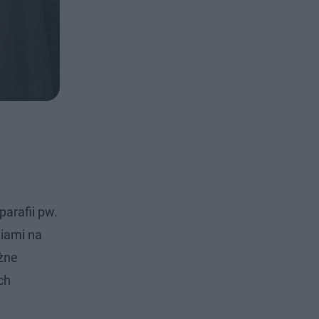
parafii pw.
iami na
ożne
ch