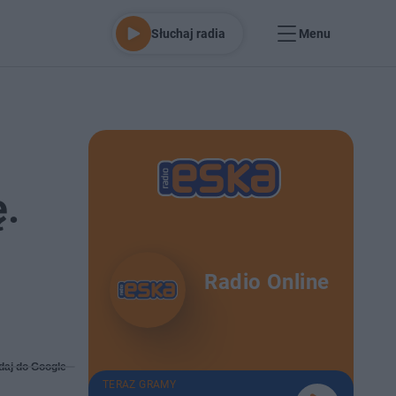
Słuchaj radia
Menu
ę.
Radio Online
daj do Google
TERAZ GRAMY