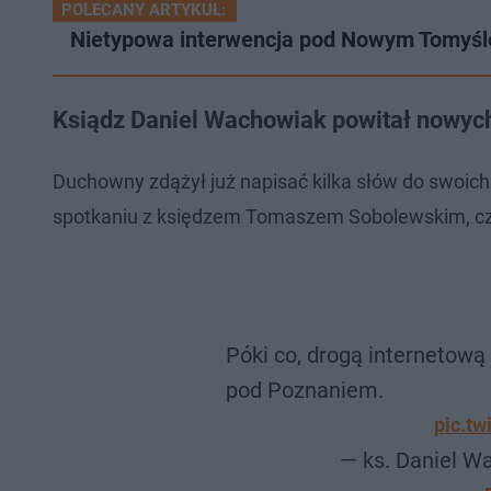
POLECANY ARTYKUŁ:
Nietypowa interwencja pod Nowym Tomyślem
Ksiądz Daniel Wachowiak powitał nowych
Duchowny zdążył już napisać kilka słów do swoich 
spotkaniu z księdzem Tomaszem Sobolewskim, czy
Póki co, drogą internetow
pod Poznaniem.
pic.t
— ks. Daniel 