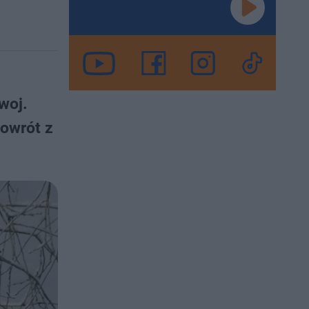
woj.
powrót z