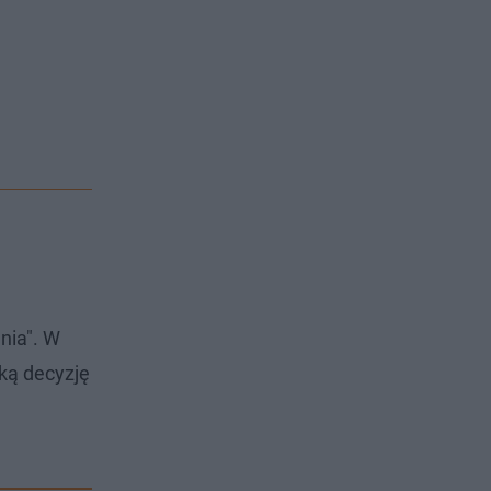
nia". W
ką decyzję