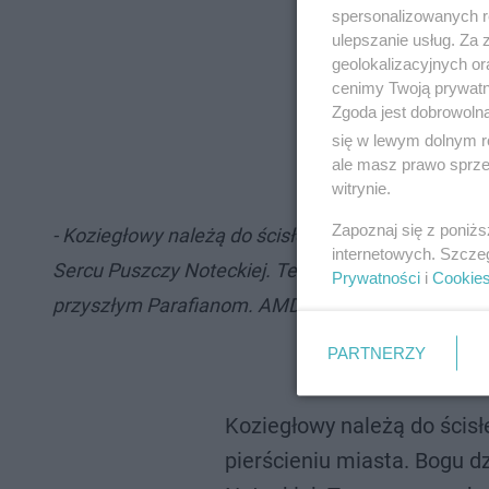
spersonalizowanych re
ulepszanie usług. Za
geolokalizacyjnych or
cenimy Twoją prywatno
Zgoda jest dobrowoln
się w lewym dolnym r
ale masz prawo sprzec
witrynie.
Zapoznaj się z poniż
- Koziegłowy należą do ścisłej aglomeracji Poznani
internetowych. Szcze
Sercu Puszczy Noteckiej. Teraz czas na kolejne 
Prywatności
i
Cookie
przyszłym Parafianom. AMDG. Bogu dzięki
- napis
PARTNERZY
Koziegłowy należą do ścisł
pierścieniu miasta. Bogu d