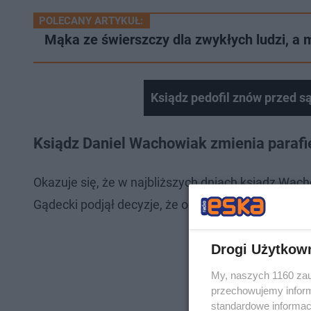
POLECANY ARTYKUŁ:
Mąka ze świerszczy dla zwykłych ludzi, a mi
Ksiądz pedofil znów przed 
Ksiądz Daniel Wachowiak zmienia parafi
Okazuje się, że w najbliższych dniach ksiądz Wach
Gądecki podjął decyzje, że od 1 marca duchowny b
Drogi Użytkow
My, naszych 1160 zau
przechowujemy informa
standardowe informac