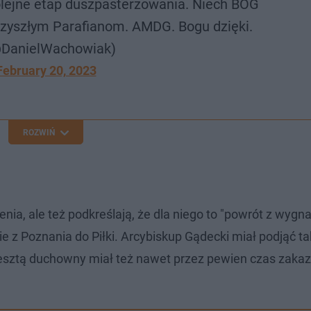
kolejne etap duszpasterzowania. Niech BÓG
rzyszłym Parafianom. AMDG. Bogu dzięki.
@DanielWachowiak)
February 20, 2023
ROZWIŃ
a, ale też podkreślają, że dla niego to "powrót z wygna
 z Poznania do Piłki. Arcybiskup Gądecki miał podjąć ta
esztą duchowny miał też nawet przez pewien czas zakaz