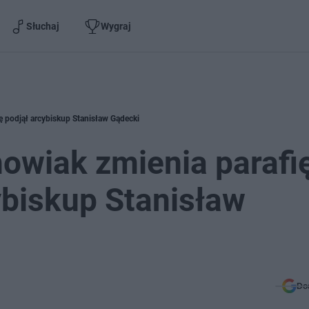
Słuchaj
Wygraj
ę podjął arcybiskup Stanisław Gądecki
owiak zmienia parafi
ybiskup Stanisław
Do