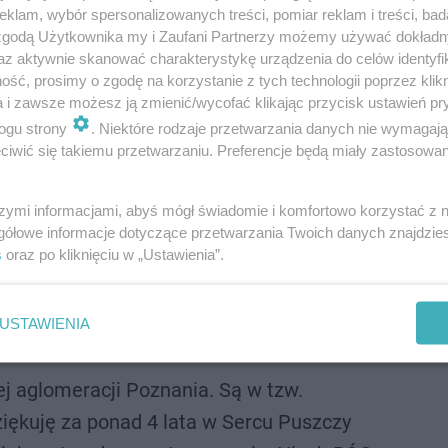
klam, wybór spersonalizowanych treści, pomiar reklam i treści, bad
 zgodą Użytkownika my i Zaufani Partnerzy możemy używać dokład
az aktywnie skanować charakterystykę urządzenia do celów identyfi
ść, prosimy o zgodę na korzystanie z tych technologii poprzez klikn
a i zawsze możesz ją zmienić/wycofać klikając przycisk ustawień pr
ogu strony
. Niektóre rodzaje przetwarzania danych nie wymagaj
iwić się takiemu przetwarzaniu. Preferencje będą miały zastosowanie
szymi informacjami, abyś mógł świadomie i komfortowo korzystać z
a. Są w tzw. pierścieniu miasta. Bogu dziękuję za ponad 
gółowe informacje dotyczące przetwarzania Twoich danych znajdzi
etap duszpasterzowania. Niech BÓG błogosławi moim były
s
oraz po kliknięciu w „Ustawienia”.
ał ksiądz Wachowiak na swoim koncie na twitterze.
USTAWIENIA
ej aglomeracji Poznania. Są w tzw.
ziękuję za ponad 4 lata w Sercu Puszczy