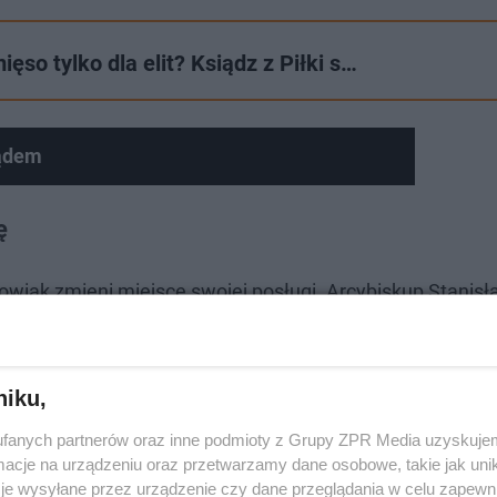
ęso tylko dla elit? Ksiądz z Piłki s…
sądem
ę
owiak zmieni miejsce swojej posługi. Arcybiskup Stanis
ędzie proboszczem parafii pw. św. Brata Alberta w Kozi
niku,
fanych partnerów oraz inne podmioty z Grupy ZPR Media uzyskujem
cje na urządzeniu oraz przetwarzamy dane osobowe, takie jak unika
je wysyłane przez urządzenie czy dane przeglądania w celu zapewn