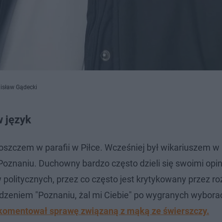
nisław Gądecki
w język
oszczem w parafii w Piłce. Wcześniej był wikariuszem w 
znaniu. Duchowny bardzo często dzieli się swoimi opin
politycznych, przez co często jest krytykowany przez r
erdzeniem "Poznaniu, żal mi Ciebie" po wygranych wybora
 komentował sprawę związaną z mąką ze świerszczy.