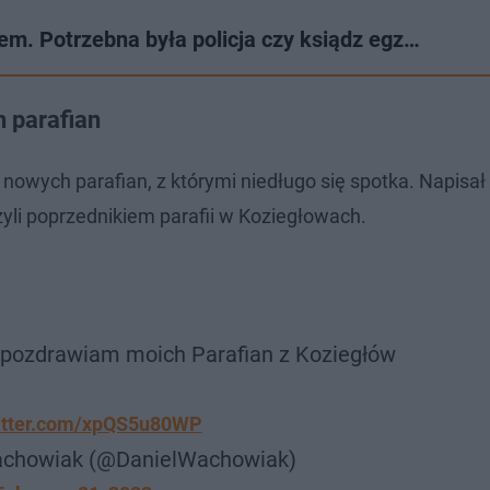
. Potrzebna była policja czy ksiądz egz…
 parafian
nowych parafian, z którymi niedługo się spotka. Napisał
li poprzednikiem parafii w Koziegłowach.
ą pozdrawiam moich Parafian z Koziegłów
witter.com/xpQS5u80WP
Wachowiak (@DanielWachowiak)