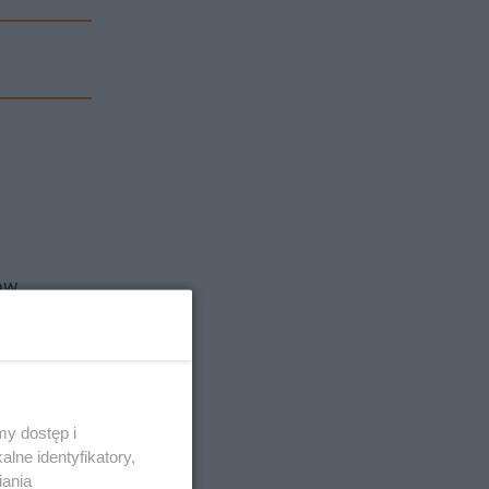
ław
egłowach.
y dostęp i
lne identyfikatory,
iania