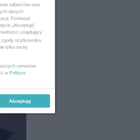
anie odbiorców oraz
nych danych
kacji. Ponieważ
ięcie „Akceptuję”.
ywatności znajdujący
ą zgody użytkownika,
 tylko na tej
 naszych serwisów
esz w
Polityce
Akceptuję
5