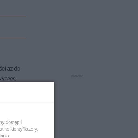
ści aż do
artach,
jest łatwo
y dostęp i
lne identyfikatory,
iania