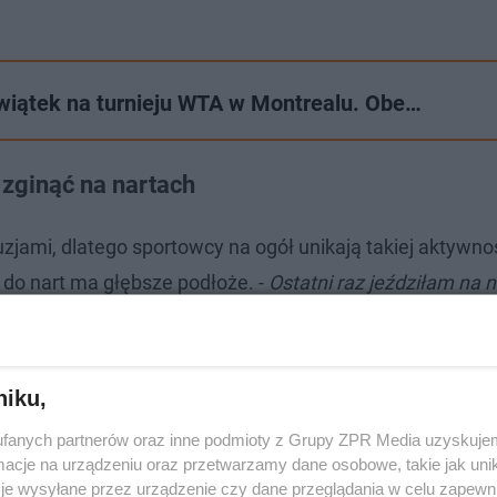
wiątek na turnieju WTA w Montrealu. Obe…
zginąć na nartach
jami, dlatego sportowcy na ogół unikają takiej aktywno
 do nart ma głębsze podłoże. -
Ostatni raz jeździłam na n
 mogłam zginąć, więc naprawdę się wystraszyłam. Nie 
zymało
- wyznała dziennikarzom.
niku,
fanych partnerów oraz inne podmioty z Grupy ZPR Media uzyskujem
cje na urządzeniu oraz przetwarzamy dane osobowe, takie jak unika
je wysyłane przez urządzenie czy dane przeglądania w celu zapewn