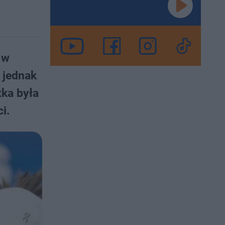
 w
 jednak
tka była
i.