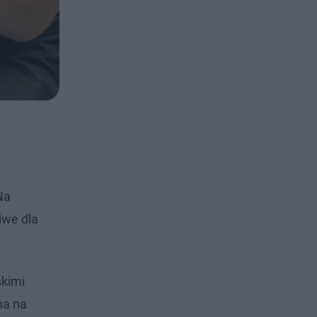
Na
iwe dla
skimi
ma na