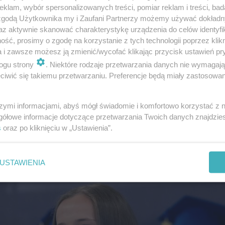
klam, wybór spersonalizowanych treści, pomiar reklam i treści, bad
 zgodą Użytkownika my i Zaufani Partnerzy możemy używać dokład
az aktywnie skanować charakterystykę urządzenia do celów identyfi
ść, prosimy o zgodę na korzystanie z tych technologii poprzez klikn
a i zawsze możesz ją zmienić/wycofać klikając przycisk ustawień pr
ogu strony
. Niektóre rodzaje przetwarzania danych nie wymagaj
iwić się takiemu przetwarzaniu. Preferencje będą miały zastosowanie
szymi informacjami, abyś mógł świadomie i komfortowo korzystać z
gółowe informacje dotyczące przetwarzania Twoich danych znajdzi
jlepsza tenisistka na świecie była gościem specjalnym
s
oraz po kliknięciu w „Ustawienia”.
 Rafaela Nadala. Zobaczcie zdjęcia!
USTAWIENIA