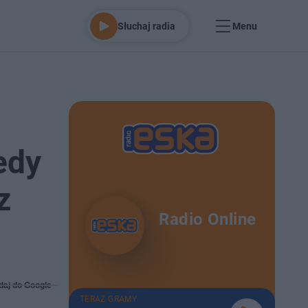
Słuchaj radia
Menu
edy
z
Radio Online
daj do Google
TERAZ GRAMY