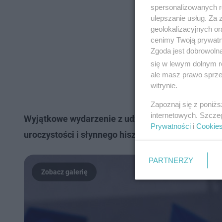
spersonalizowanych re
ulepszanie usług. Za
geolokalizacyjnych or
cenimy Twoją prywatno
Zgoda jest dobrowoln
się w lewym dolnym r
ale masz prawo sprzec
witrynie.
Zapoznaj się z poniż
internetowych. Szcze
Wyjątkowe wydarzenie z udziałem Igi Świątek. Na
Prywatności
i
Cookie
uroczystości i słynnego hiszpańskiego tenisisty -
PARTNERZY