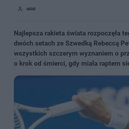
MiMi
Najlepsza rakieta świata rozpoczęła
dwóch setach ze Szwedką Rebeccą Pete
wszystkich szczerym wyznaniem o przeż
o krok od śmierci, gdy miała raptem si