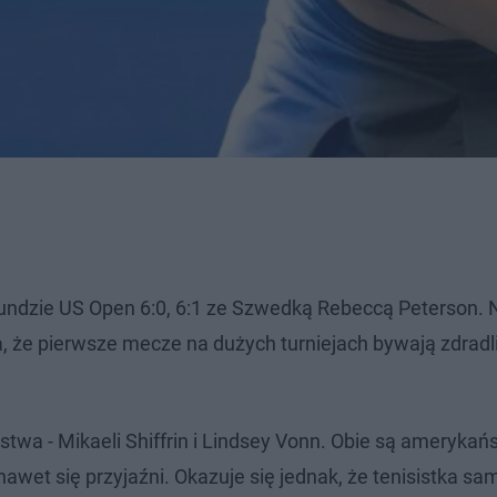
rundzie US Open 6:0, 6:1 ze Szwedką Rebeccą Peterson. 
ła, że pierwsze mecze na dużych turniejach bywają zdradl
stwa - Mikaeli Shiffrin i Lindsey Vonn. Obie są amerykań
nawet się przyjaźni. Okazuje się jednak, że tenisistka sa