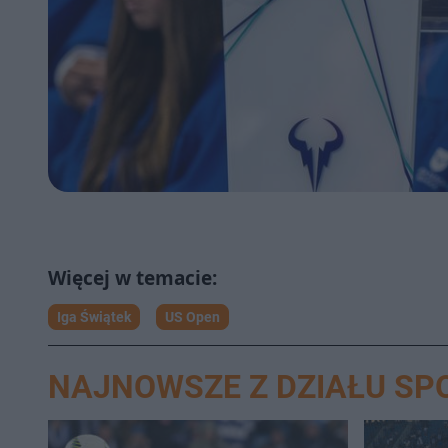
Iga Świątek
US Open
NAJNOWSZE Z DZIAŁU SP