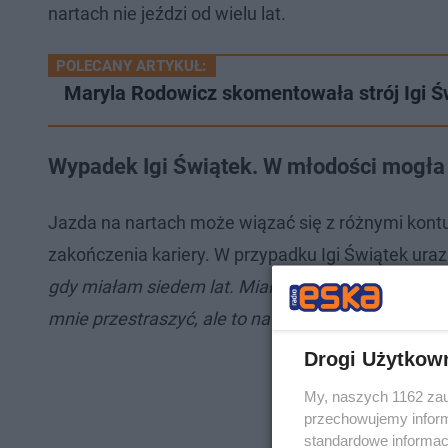
nartach nie jeździ od wielu lat.
POLECANY ARTYKUŁ:
Maryla Rodowicz skomentowała strój Igi Ś
Wypadek Igi Świątek. W młodości mogła 
Jazda na nartach może wiązać się z różnymi kontuz
zakończenia kariery. W przypadku Igi Świątek uraz
gdy miałam siedem lat. Miałam wypadek, w którym
mnie przestraszyć, ale to na pewno mnie powstr
Drogi Użytkow
My, naszych 1162 zau
przechowujemy informa
standardowe informac