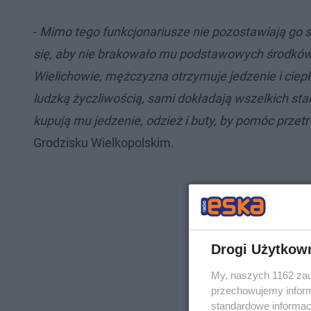
-
Mimo tego funkcjonariusze nie pozostawiają go s
się, aby nie brakowało mu podstawowych środków
Wielichowie, mężczyzna otrzymuje jedzenie i ciepłe
ludzką życzliwością, sami dokładają wszelkich s
kupują mu jedzenie, odzież i buty, by pomóc prze
Grodzisku Wielkopolskim.
Drogi Użytkow
My, naszych 1162 zau
przechowujemy informa
standardowe informac