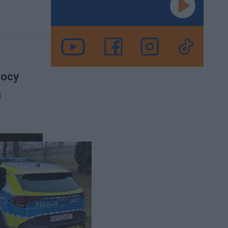
mocy
a