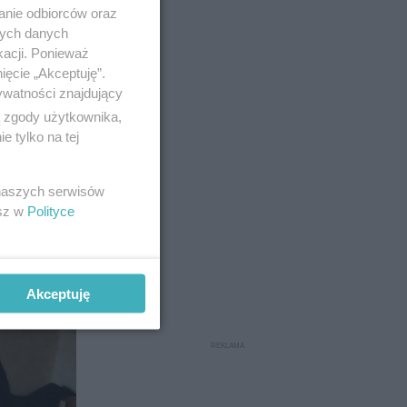
anie odbiorców oraz
nych danych
kacji. Ponieważ
ięcie „Akceptuję”.
ywatności znajdujący
koniewic
ą zgody użytkownika,
 tylko na tej
eka. Ich
ych.
 naszych serwisów
esz w
Polityce
7
Akceptuję