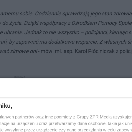
amemu sobie. Codziennie sprawdzają jego stan zdrowia i
 do życia. Dzięki współpracy z Ośrodkiem Pomocy Społe
 ubrania. Jednak to nie wszystko – policjanci, kierując s
tarań, by zapewnić mu dodatkowe wsparcie. Z własnych 
trwać zimowe dni
- mówi mł. asp. Karol Płóciniczak z policj
niku,
fanych partnerów oraz inne podmioty z Grupy ZPR Media uzyskujem
cje na urządzeniu oraz przetwarzamy dane osobowe, takie jak unika
je wysyłane przez urządzenie czy dane przeglądania w celu zapewn