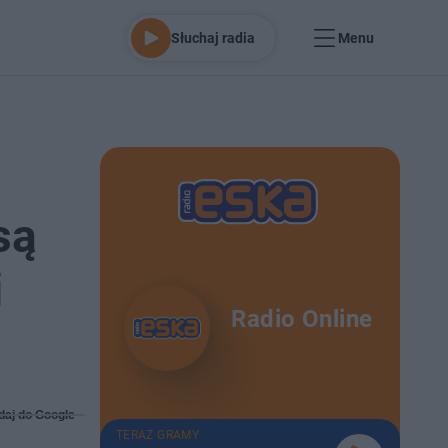
Słuchaj radia
Menu
są
i
Radio Online
daj do Google
TERAZ GRAMY