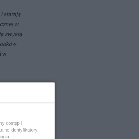
 starają
cznej w
ię zwykłą
środków
i w
y dostęp i
lne identyfikatory,
iania