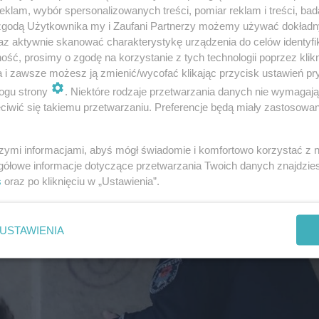
klam, wybór spersonalizowanych treści, pomiar reklam i treści, bad
 zgodą Użytkownika my i Zaufani Partnerzy możemy używać dokład
az aktywnie skanować charakterystykę urządzenia do celów identyfi
ść, prosimy o zgodę na korzystanie z tych technologii poprzez klikn
a i zawsze możesz ją zmienić/wycofać klikając przycisk ustawień pr
iecie, w którym często brakuje empatii, policjanci z Ra
ogu strony
. Niektóre rodzaje przetwarzania danych nie wymagaj
iwić się takiemu przetwarzaniu. Preferencje będą miały zastosowanie
y, ale przede wszystkim serce otwarte na drugiego człowi
yć obowiązki zawodowe z prawdziwą, ludzką troską o inn
szymi informacjami, abyś mógł świadomie i komfortowo korzystać z
gółowe informacje dotyczące przetwarzania Twoich danych znajdzi
s
oraz po kliknięciu w „Ustawienia”.
USTAWIENIA