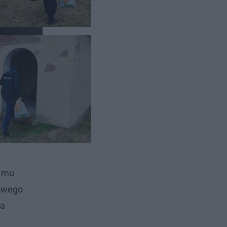
natrafili
j mu
sowego
ia