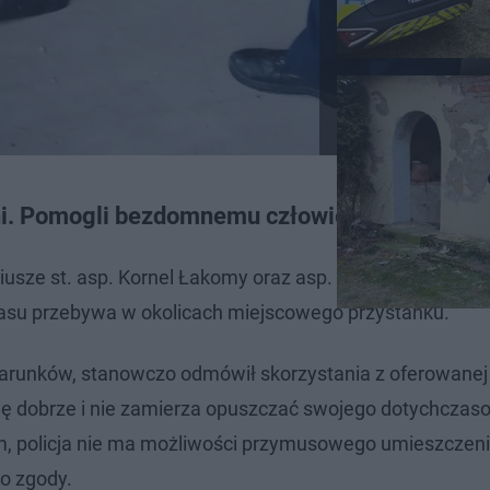
łoni. Pomogli bezdomnemu człowiekowi
usze st. asp. Kornel Łakomy oraz asp. szt. Mariusz Lepa 
su przebywa w okolicach miejscowego przystanku.
warunków, stanowczo odmówił skorzystania z oferowane
 się dobrze i nie zamierza opuszczać swojego dotychcza
, policja nie ma możliwości przymusowego umieszczen
to zgody.