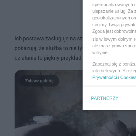
spersonalizowanych re
ulepszanie usług. Za
geolokalizacyjnych or
cenimy Twoją prywatno
Zgoda jest dobrowoln
Ich postawa zasługuje na szczególne uznanie. W św
się w lewym dolnym r
ale masz prawo sprzec
pokazują, że służba to nie tylko mundur i procedur
witrynie.
działania to piękny przykład tego, jak można łącz
Zapoznaj się z poniż
internetowych. Szcze
Prywatności
i
Cookie
PARTNERZY