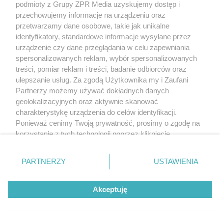
podmioty z Grupy ZPR Media uzyskujemy dostęp i
rozpowszechniany lub dalej rozpowszechniany w jakikolwiek sposób (w
tym także elektroniczny lub mechaniczny) na jakimkolwiek polu
przechowujemy informacje na urządzeniu oraz
eksploatacji w jakiejkolwiek formie, włącznie z umieszczaniem w Internecie
przetwarzamy dane osobowe, takie jak unikalne
bez pisemnej zgody właściciela praw. Jakiekolwiek użycie lub
wykorzystanie utworów w całości lub w części z naruszeniem prawa, tzn.
identyfikatory, standardowe informacje wysyłane przez
bez właściwej zgody, jest zabronione pod groźbą kary i może być ścigane
urządzenie czy dane przeglądania w celu zapewniania
prawnie.
spersonalizowanych reklam, wybór spersonalizowanych
treści, pomiar reklam i treści, badanie odbiorców oraz
ulepszanie usług. Za zgodą Użytkownika my i Zaufani
Partnerzy możemy używać dokładnych danych
geolokalizacyjnych oraz aktywnie skanować
charakterystykę urządzenia do celów identyfikacji.
O nas
Ponieważ cenimy Twoją prywatność, prosimy o zgodę na
korzystanie z tych technologii poprzez kliknięcie
Informacje prawne
„Akceptuję”. Zgoda jest dobrowolna i zawsze możesz ją
zmienić/wycofać klikając przycisk ustawień prywatności
Nasze serwisy
PARTNERZY
USTAWIENIA
znajdujący się w lewym dolnym rogu strony
. Niektóre
rodzaje przetwarzania danych nie wymagają zgody
© 2026 Grupa ZPR Media
Akceptuję
użytkownika, ale masz prawo sprzeciwić się takiemu
przetwarzaniu. Preferencje będą miały zastosowanie tylko
na tej witrynie.