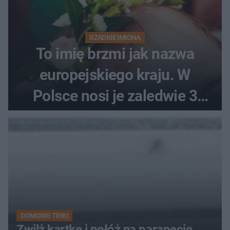
RZADKIE IMIONA
To imię brzmi jak nazwa
europejskiego kraju. W
Polsce nosi je zaledwie 3
kobiety
DOMOWE TRIKI
Zwilż kartkę i połóż na parapecie.