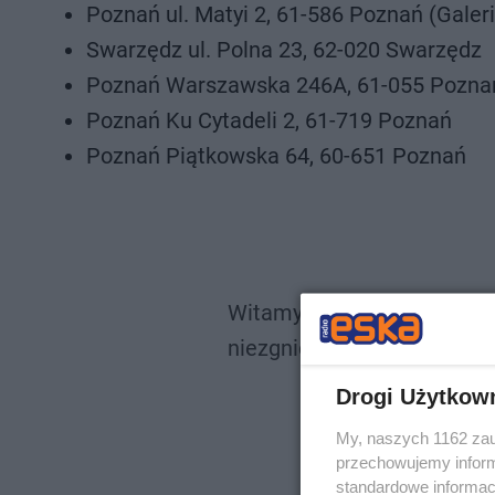
Poznań ul. Matyi 2, 61-586 Poznań (Galer
Swarzędz ul. Polna 23, 62-020 Swarzędz
Poznań Warszawska 246A, 61-055 Pozna
Poznań Ku Cytadeli 2, 61-719 Poznań
Poznań Piątkowska 64, 60-651 Poznań
Witamy butelkomat :) Lidl 
niezgniecione PETy i płaci 
pic.t
Drogi Użytkow
— Jaro Sob
My, naszych 1162 zau
przechowujemy informa
standardowe informac