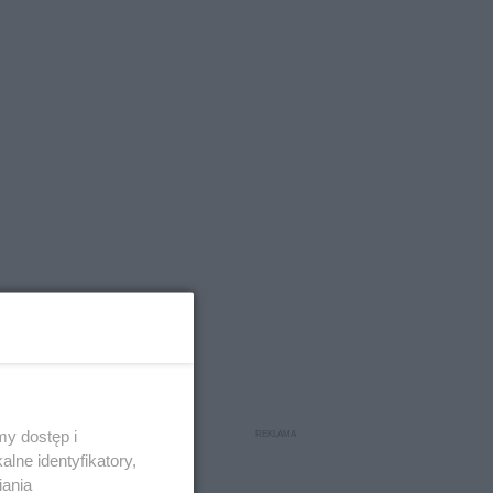
y dostęp i
lne identyfikatory,
iania