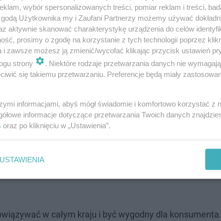
klam, wybór spersonalizowanych treści, pomiar reklam i treści, bad
 zgodą Użytkownika my i Zaufani Partnerzy możemy używać dokład
az aktywnie skanować charakterystykę urządzenia do celów identyfi
ROZWIŃ
ść, prosimy o zgodę na korzystanie z tych technologii poprzez klikn
a i zawsze możesz ją zmienić/wycofać klikając przycisk ustawień pr
ogu strony
. Niektóre rodzaje przetwarzania danych nie wymagaj
iwić się takiemu przetwarzaniu. Preferencje będą miały zastosowanie
szymi informacjami, abyś mógł świadomie i komfortowo korzystać z
gółowe informacje dotyczące przetwarzania Twoich danych znajdzi
s
oraz po kliknięciu w „Ustawienia”.
USTAWIENIA
wiązywać w całym kraju i być wygodny dla konsumenta