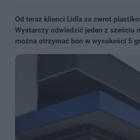
Od teraz klienci Lidla za zwrot plast
Wystarczy odwiedzić jeden z sześciu m
można otrzymać bon w wysokości 5 gr