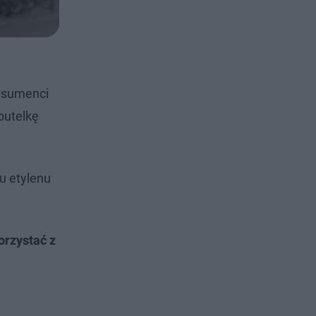
nsumenci
butelkę
nu etylenu
orzystać z