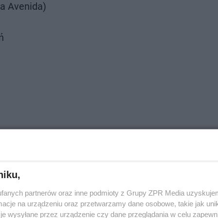
ia Avenida)
ń
Warszawska. Na razie przyjmuje tylko
skromne 5 groszy :)
witter.com/bg0ivrQexJ
niku,
ierajewicz (@SobieJarek)
fanych partnerów oraz inne podmioty z Grupy ZPR Media uzyskujem
August 29, 2022
cje na urządzeniu oraz przetwarzamy dane osobowe, takie jak unika
je wysyłane przez urządzenie czy dane przeglądania w celu zapewn