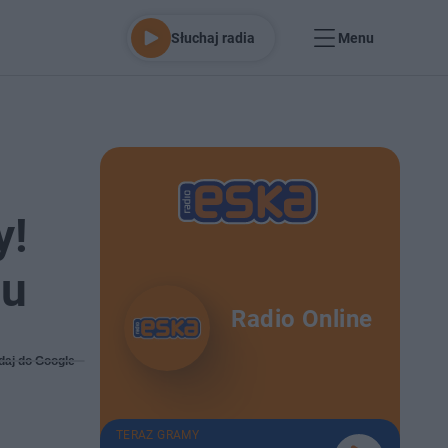
Słuchaj radia
Menu
y!
iu
Radio Online
daj do Google
TERAZ GRAMY