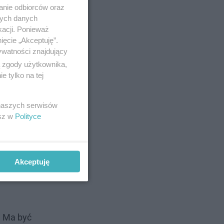
anie odbiorców oraz
nych danych
kacji. Ponieważ
ięcie „Akceptuję”.
ywatności znajdujący
ą zgody użytkownika,
 tylko na tej
 naszych serwisów
esz w
Polityce
Akceptuję
. Ma być