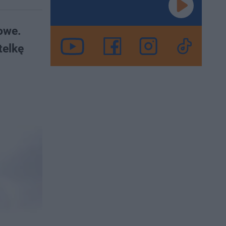
owe.
telkę