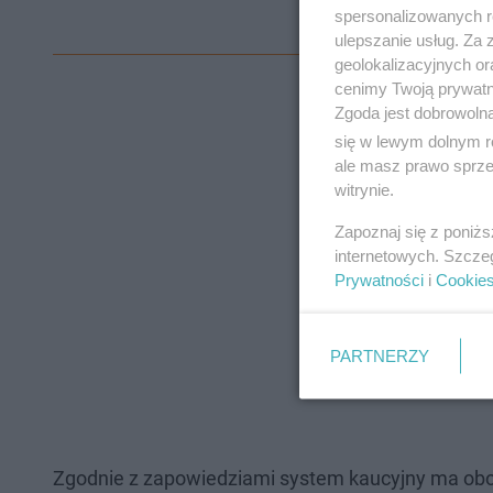
spersonalizowanych re
ulepszanie usług. Za
geolokalizacyjnych or
cenimy Twoją prywatno
Zgoda jest dobrowoln
się w lewym dolnym r
ale masz prawo sprzec
witrynie.
Zapoznaj się z poniż
internetowych. Szcze
Prywatności
i
Cookie
PARTNERZY
Zgodnie z zapowiedziami system kaucyjny ma obo