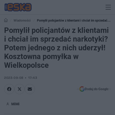
Wiadomości
Pomylił policjantów z klientami i chciał im sprzedać
narkotyki? Potem jednego z nich uderzył! Kosztowna pomyłka w
Pomylił policjantów z klientami
Wielkopolsce
i chciał im sprzedać narkotyki?
Potem jednego z nich uderzył!
Kosztowna pomyłka w
Wielkopolsce
2023-09-08
17:43
Dodaj do Google
MiMi