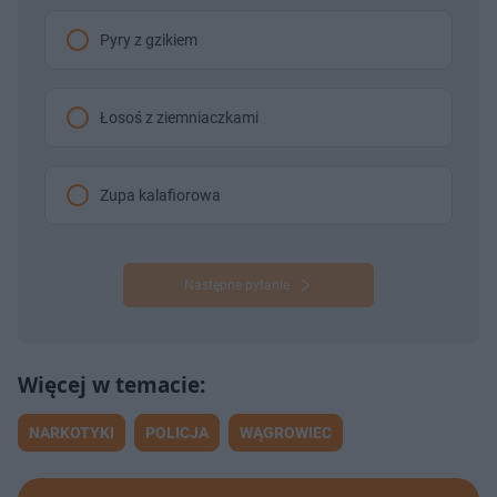
Pyry z gzikiem
Łosoś z ziemniaczkami
Zupa kalafiorowa
Następne pytanie
NARKOTYKI
POLICJA
WĄGROWIEC