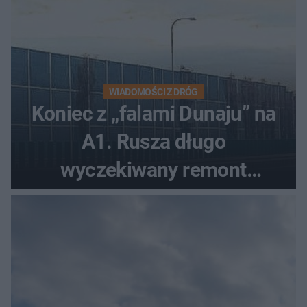
WIADOMOŚCI Z DRÓG
Koniec z „falami Dunaju” na
A1. Rusza długo
wyczekiwany remont
autostrady