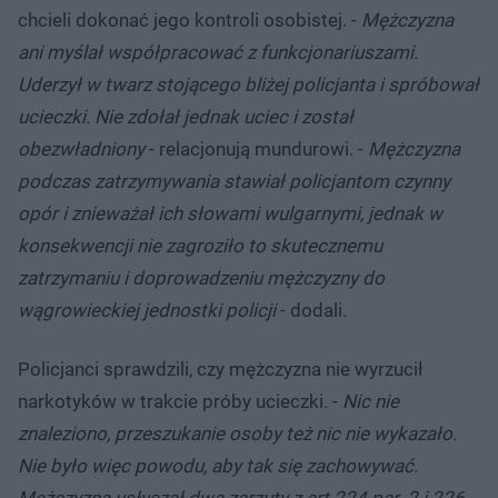
chcieli dokonać jego kontroli osobistej. -
Mężczyzna
ani myślał współpracować z funkcjonariuszami.
Uderzył w twarz stojącego bliżej policjanta i spróbował
ucieczki. Nie zdołał jednak uciec i został
obezwładniony
- relacjonują mundurowi. -
Mężczyzna
podczas zatrzymywania stawiał policjantom czynny
opór i znieważał ich słowami wulgarnymi, jednak w
konsekwencji nie zagroziło to skutecznemu
zatrzymaniu i doprowadzeniu mężczyzny do
wągrowieckiej jednostki policji
- dodali.
Policjanci sprawdzili, czy mężczyzna nie wyrzucił
narkotyków w trakcie próby ucieczki. -
Nic nie
znaleziono, przeszukanie osoby też nic nie wykazało.
Nie było więc powodu, aby tak się zachowywać.
Mężczyzna usłyszał dwa zarzuty z art 224 par. 2 i 226