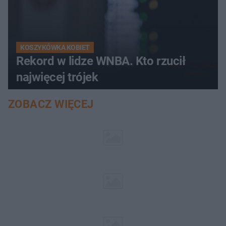
KOSZYKÓWKA KOBIET
Rekord w lidze WNBA. Kto rzucił
najwięcej trójek
ZOBACZ WIĘCEJ