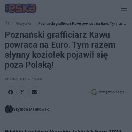
Rozrywka
Poznański grafficiarz Kawu powraca na Euro. Tym razem
słynny koziołek pojawił się poza Polską!
Poznański grafficiarz Kawu
powraca na Euro. Tym razem
słynny koziołek pojawił się
poza Polską!
2024-06-17
13:48
Dodaj do Google
Szymon Mańkowski
Wielkie turnieje piłkarskie, takie jak Euro 2024