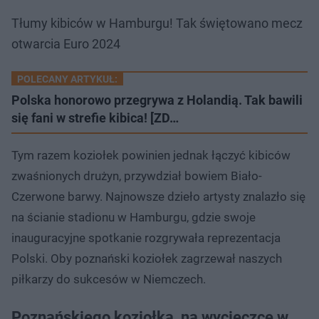
Tłumy kibiców w Hamburgu! Tak świętowano mecz
otwarcia Euro 2024
POLECANY ARTYKUŁ:
Polska honorowo przegrywa z Holandią. Tak bawili
się fani w strefie kibica! [ZD…
Tym razem koziołek powinien jednak łączyć kibiców
zwaśnionych drużyn, przywdział bowiem Biało-
Czerwone barwy. Najnowsze dzieło artysty znalazło się
na ścianie stadionu w Hamburgu, gdzie swoje
inauguracyjne spotkanie rozgrywała reprezentacja
Polski. Oby poznański koziołek zagrzewał naszych
piłkarzy do sukcesów w Niemczech.
Poznańskiego koziołka, na wycieczce w