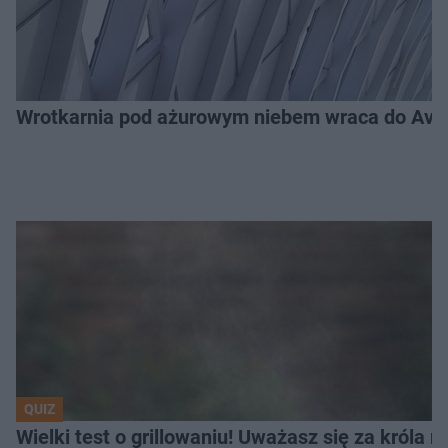
Wrotkarnia pod ażurowym niebem wraca do Avenid
QUIZ
Wielki test o grillowaniu! Uważasz się za króla 