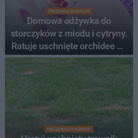
PIELĘGNACJA ROŚLIN
Domowa odżywka do
storczyków z miodu i cytryny.
Ratuje uschnięte orchidee po
upałach
PIELĘGNACJA OGRODU