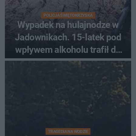
POLICJA ŚWIĘTOKRZYSKA
Wypadek na hulajnodze w
Jadownikach. 15-latek pod
wpływem alkoholu trafił do
szpitala
TRAGEDIA NA WODZIE