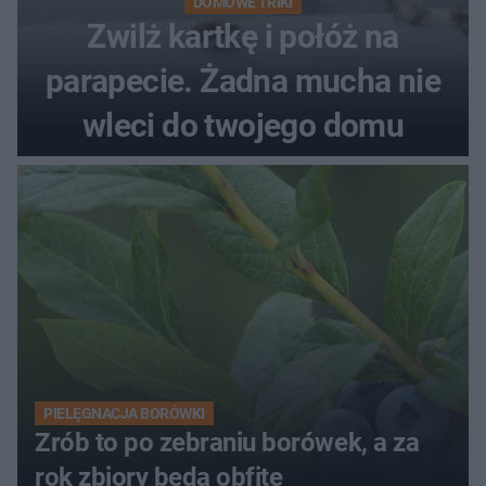
DOMOWE TRIKI
Zwilż kartkę i połóż na
parapecie. Żadna mucha nie
wleci do twojego domu
PIELĘGNACJA BORÓWKI
Zrób to po zebraniu borówek, a za
rok zbiory będą obfite