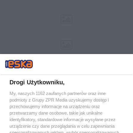
Drogi Użytkowniku,
My, naszych 1162 zaufanych partnerów oraz inne
Żaden utwór zamieszczony w serwisie nie może być powielany i
podmioty z Grupy ZPR Media uzyskujemy dostęp i
rozpowszechniany lub dalej rozpowszechniany w jakikolwiek sposób (w
tym także elektroniczny lub mechaniczny) na jakimkolwiek polu
przechowujemy informacje na urządzeniu oraz
eksploatacji w jakiejkolwiek formie, włącznie z umieszczaniem w Internecie
przetwarzamy dane osobowe, takie jak unikalne
bez pisemnej zgody właściciela praw. Jakiekolwiek użycie lub
wykorzystanie utworów w całości lub w części z naruszeniem prawa, tzn.
identyfikatory, standardowe informacje wysyłane przez
bez właściwej zgody, jest zabronione pod groźbą kary i może być ścigane
urządzenie czy dane przeglądania w celu zapewniania
prawnie.
spersonalizowanych reklam, wybór spersonalizowanych