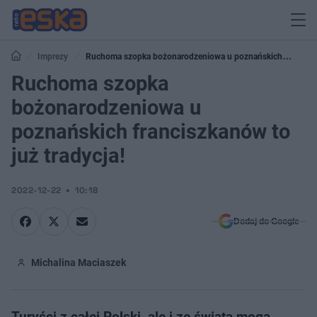
Imprezy
Ruchoma szopka bożonarodzeniowa u poznańskich
franciszkanów to już tradycja!
Ruchoma szopka
bożonarodzeniowa u
poznańskich franciszkanów to
już tradycja!
2022-12-22
10:18
Dodaj do Google
Michalina Maciaszek
Turyści z całej Polski, ale i ze świata mogą