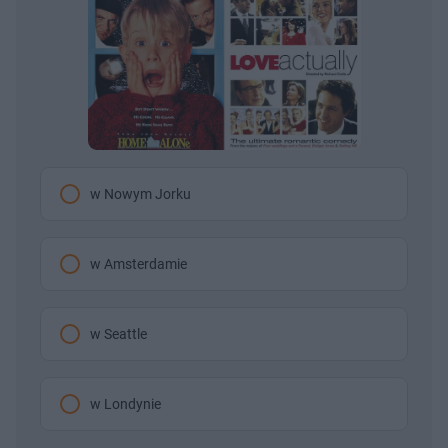
w Nowym Jorku
w Amsterdamie
w Seattle
w Londynie