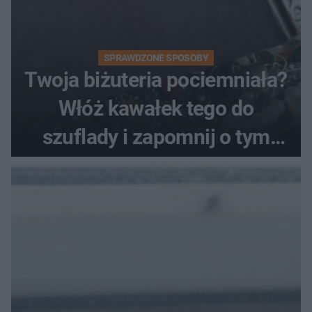
SPRAWDZONE SPOSOBY
Twoja biżuteria pociemniała?
Włóż kawałek tego do
szuflady i zapomnij o tym
problemie. Sposób na
pociemniałą biżuterię