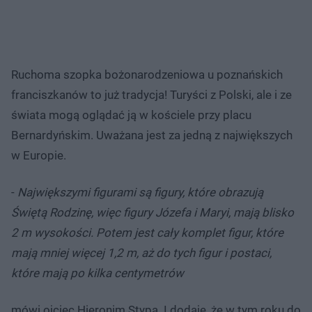
Ruchoma szopka bożonarodzeniowa u poznańskich
franciszkanów to już tradycja! Turyści z Polski, ale i ze
świata mogą oglądać ją w kościele przy placu
Bernardyńskim. Uważana jest za jedną z największych
w Europie.
-
Największymi figurami są figury, które obrazują
Świętą Rodzinę, więc figury Józefa i Maryi, mają blisko
2 m wysokości. Potem jest cały komplet figur, które
mają mniej więcej 1,2 m, aż do tych figur i postaci,
które mają po kilka centymetrów
mówi ojciec Hieronim Stypa. I dodaje, że w tym roku do