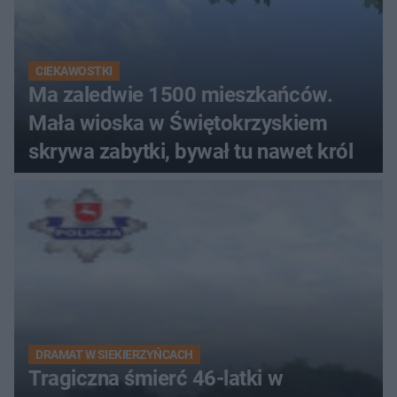
CIEKAWOSTKI
Ma zaledwie 1500 mieszkańców.
Mała wioska w Świętokrzyskiem
skrywa zabytki, bywał tu nawet król
DRAMAT W SIEKIERZYŃCACH
Tragiczna śmierć 46-latki w