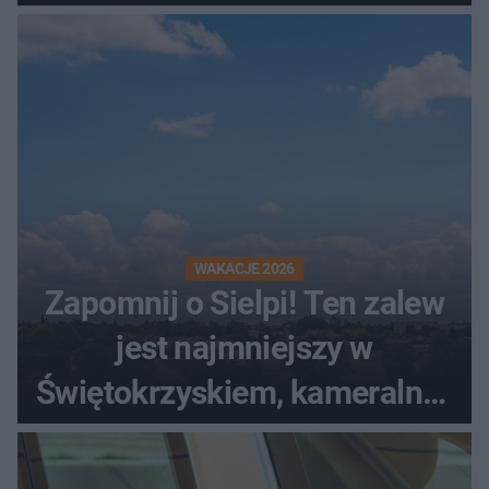
kombajnem
WAKACJE 2026
Zapomnij o Sielpi! Ten zalew
jest najmniejszy w
Świętokrzyskiem, kameralny i
bez tłumów