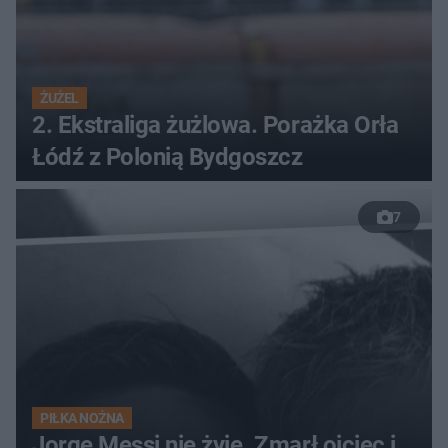
ŻUŻEL
2. Ekstraliga żużlowa. Porażka Orła
Łódź z Polonią Bydgoszcz
7
PIŁKA NOŻNA
Jorge Messi nie żyje. Zmarł ojciec i