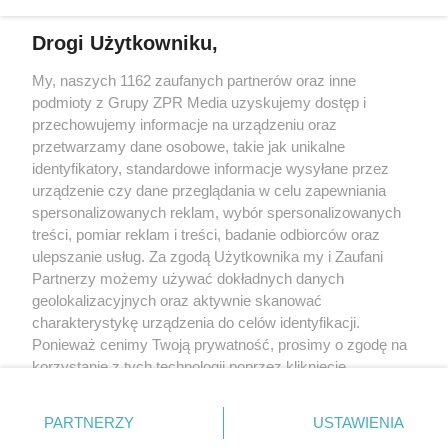
Drogi Użytkowniku,
My, naszych 1162 zaufanych partnerów oraz inne
Żaden utwór zamieszczony w serwisie nie może być powielany i
podmioty z Grupy ZPR Media uzyskujemy dostęp i
rozpowszechniany lub dalej rozpowszechniany w jakikolwiek sposób (w
tym także elektroniczny lub mechaniczny) na jakimkolwiek polu
przechowujemy informacje na urządzeniu oraz
eksploatacji w jakiejkolwiek formie, włącznie z umieszczaniem w Internecie
przetwarzamy dane osobowe, takie jak unikalne
bez pisemnej zgody właściciela praw. Jakiekolwiek użycie lub
wykorzystanie utworów w całości lub w części z naruszeniem prawa, tzn.
identyfikatory, standardowe informacje wysyłane przez
bez właściwej zgody, jest zabronione pod groźbą kary i może być ścigane
urządzenie czy dane przeglądania w celu zapewniania
prawnie.
spersonalizowanych reklam, wybór spersonalizowanych
treści, pomiar reklam i treści, badanie odbiorców oraz
ulepszanie usług. Za zgodą Użytkownika my i Zaufani
Partnerzy możemy używać dokładnych danych
geolokalizacyjnych oraz aktywnie skanować
charakterystykę urządzenia do celów identyfikacji.
O nas
Ponieważ cenimy Twoją prywatność, prosimy o zgodę na
korzystanie z tych technologii poprzez kliknięcie
Informacje prawne
„Akceptuję”. Zgoda jest dobrowolna i zawsze możesz ją
zmienić/wycofać klikając przycisk ustawień prywatności
Nasze serwisy
PARTNERZY
USTAWIENIA
znajdujący się w lewym dolnym rogu strony
. Niektóre