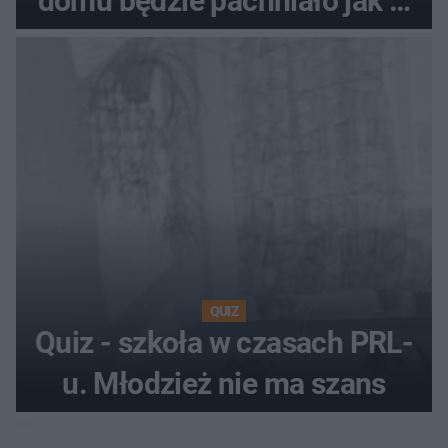
domu będzie pachniało jak w
hotelu
QUIZ
Quiz - szkoła w czasach PRL-
u. Młodzież nie ma szans