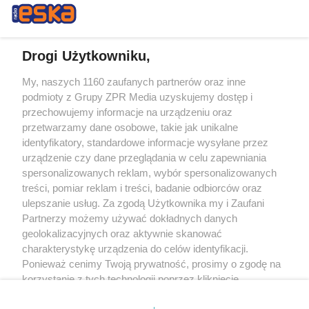
Drogi Użytkowniku,
My, naszych 1160 zaufanych partnerów oraz inne
Żaden utwór zamieszczony w serwisie nie może być powielany i
podmioty z Grupy ZPR Media uzyskujemy dostęp i
rozpowszechniany lub dalej rozpowszechniany w jakikolwiek sposób (w
tym także elektroniczny lub mechaniczny) na jakimkolwiek polu
przechowujemy informacje na urządzeniu oraz
eksploatacji w jakiejkolwiek formie, włącznie z umieszczaniem w Internecie
przetwarzamy dane osobowe, takie jak unikalne
bez pisemnej zgody właściciela praw. Jakiekolwiek użycie lub
wykorzystanie utworów w całości lub w części z naruszeniem prawa, tzn.
identyfikatory, standardowe informacje wysyłane przez
bez właściwej zgody, jest zabronione pod groźbą kary i może być ścigane
urządzenie czy dane przeglądania w celu zapewniania
prawnie.
spersonalizowanych reklam, wybór spersonalizowanych
treści, pomiar reklam i treści, badanie odbiorców oraz
ulepszanie usług. Za zgodą Użytkownika my i Zaufani
Partnerzy możemy używać dokładnych danych
geolokalizacyjnych oraz aktywnie skanować
charakterystykę urządzenia do celów identyfikacji.
O nas
Ponieważ cenimy Twoją prywatność, prosimy o zgodę na
korzystanie z tych technologii poprzez kliknięcie
Informacje prawne
„Akceptuję”. Zgoda jest dobrowolna i zawsze możesz ją